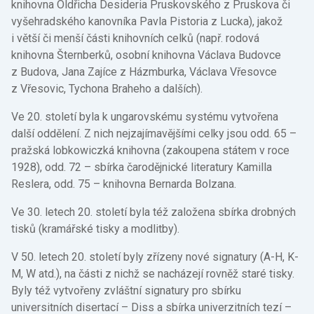
knihovna Oldřicha Desideria Pruskovského z Pruskova či
vyšehradského kanovníka Pavla Pistoria z Lucka), jakož
i větší či menší části knihovních celků (např. rodová
knihovna Šternberků, osobní knihovna Václava Budovce
z Budova, Jana Zajíce z Házmburka, Václava Vřesovce
z Vřesovic, Tychona Braheho a dalších).
Ve 20. století byla k ungarovskému systému vytvořena
další oddělení. Z nich nejzajímavějšími celky jsou odd. 65 –
pražská lobkowiczká knihovna (zakoupena státem v roce
1928), odd. 72 – sbírka čarodějnické literatury Kamilla
Reslera, odd. 75 – knihovna Bernarda Bolzana.
Ve 30. letech 20. století byla též založena sbírka drobných
tisků (kramářské tisky a modlitby).
V 50. letech 20. století byly zřízeny nové signatury (A-H, K-
M, W atd.), na části z nichž se nacházejí rovněž staré tisky.
Byly též vytvořeny zvláštní signatury pro sbírku
universitních disertací – Diss a sbírka univerzitních tezí –