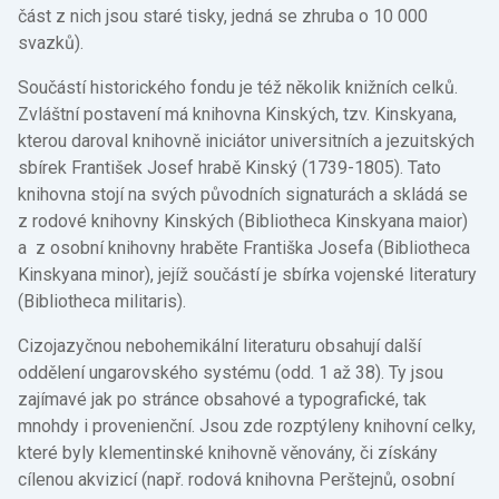
část z nich jsou staré tisky, jedná se zhruba o 10 000
svazků).
Součástí historického fondu je též několik knižních celků.
Zvláštní postavení má knihovna Kinských, tzv. Kinskyana,
kterou daroval knihovně iniciátor universitních a jezuitských
sbírek František Josef hrabě Kinský (1739-1805). Tato
knihovna stojí na svých původních signaturách a skládá se
z rodové knihovny Kinských (Bibliotheca Kinskyana maior)
a z osobní knihovny hraběte Františka Josefa (Bibliotheca
Kinskyana minor), jejíž součástí je sbírka vojenské literatury
(Bibliotheca militaris).
Cizojazyčnou nebohemikální literaturu obsahují další
oddělení ungarovského systému (odd. 1 až 38). Ty jsou
zajímavé jak po stránce obsahové a typografické, tak
mnohdy i provenienční. Jsou zde rozptýleny knihovní celky,
které byly klementinské knihovně věnovány, či získány
cílenou akvizicí (např. rodová knihovna Perštejnů, osobní