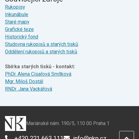
Rukopisy
Inkunábule
Staré mapy
Grafické teze
Historický fond
Studovna rukopisů a starých tisků
Oddělení rukopisů a starých tisků
Sbírka starých tisků - kontakt:
PhDr. Alena Císařová Smítková
Mgr. Miloš Dostál
RNDr. Jana Vackářová
Mariánské nám. 190/5, 110 00 Praha 1
+420 221 663 111
info@nkp.cz