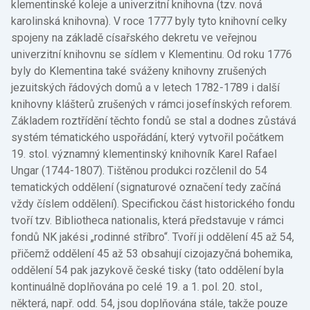
klementinské koleje a univerzitní knihovna (tzv. nová
karolinská knihovna). V roce 1777 byly tyto knihovní celky
spojeny na základě císařského dekretu ve veřejnou
univerzitní knihovnu se sídlem v Klementinu. Od roku 1776
byly do Klementina také sváženy knihovny zrušených
jezuitských řádových domů a v letech 1782-1789 i další
knihovny klášterů zrušených v rámci josefínských reforem.
Základem roztřídění těchto fondů se stal a dodnes zůstává
systém tématického uspořádání, který vytvořil počátkem
19. stol. významný klementinský knihovník Karel Rafael
Ungar (1744-1807). Tištěnou produkci rozčlenil do 54
tematických oddělení (signaturové označení tedy začíná
vždy číslem oddělení). Specifickou část historického fondu
tvoří tzv. Bibliotheca nationalis, která představuje v rámci
fondů NK jakési „rodinné stříbro“. Tvoří ji oddělení 45 až 54,
přičemž oddělení 45 až 53 obsahují cizojazyčná bohemika,
oddělení 54 pak jazykově české tisky (tato oddělení byla
kontinuálně doplňována po celé 19. a 1. pol. 20. stol.,
některá, např. odd. 54, jsou doplňována stále, takže pouze