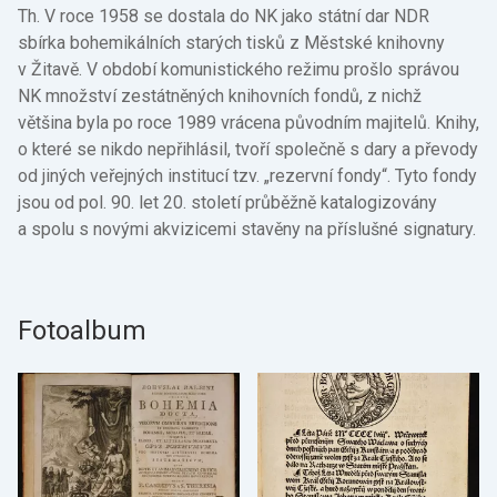
Th. V roce 1958 se dostala do NK jako státní dar NDR
sbírka bohemikálních starých tisků z Městské knihovny
v Žitavě. V období komunistického režimu prošlo správou
NK množství zestátněných knihovních fondů, z nichž
většina byla po roce 1989 vrácena původním majitelů. Knihy,
o které se nikdo nepřihlásil, tvoří společně s dary a převody
od jiných veřejných institucí tzv. „rezervní fondy“. Tyto fondy
jsou od pol. 90. let 20. století průběžně katalogizovány
a spolu s novými akvizicemi stavěny na příslušné signatury.
Fotoalbum