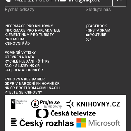
Rychlé odkazy
Sledujte nás
INFORMACE PRO KNIHOVNY
FACEBOOK
INFORMACE PRO NAKLADATELE
INSTAGRAM
KLEMENTINUM PRO TURISTY
YOUTUBE
PRO MÉDIA
X
KNIHOVNÍ ŘÁD
POVINNÉ VÝTISKY
OTEVŘENÁ DATA
RYCHLÉ HLEDÁNÍ - ŠTÍTKY
FAQ - SLUŽBY NK ČR
FAQ - KATALOG NK ČR
KNIHOVNA BEZ BARIÉR
GDPR V NÁRODNÍ KNIHOVNĚ ČR
NK ČR PROTI DOMÁCÍMU NÁSILÍ
PTEJTE SE KNIHOVNY