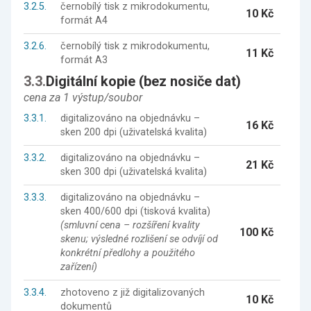
3.2.5.
černobílý tisk z mikrodokumentu,
10 Kč
formát A4
3.2.6.
černobílý tisk z mikrodokumentu,
11 Kč
formát A3
3.3.
Digitální kopie (bez nosiče dat)
cena za 1 výstup/soubor
3.3.1.
digitalizováno na objednávku –
16 Kč
sken 200 dpi (uživatelská kvalita)
3.3.2.
digitalizováno na objednávku –
21 Kč
sken 300 dpi (uživatelská kvalita)
3.3.3.
digitalizováno na objednávku –
sken 400/600 dpi (tisková kvalita)
(smluvní cena – rozšíření kvality
100 Kč
skenu; výsledné rozlišení se odvíjí od
konkrétní předlohy a použitého
zařízení)
3.3.4.
zhotoveno z již digitalizovaných
10 Kč
dokumentů