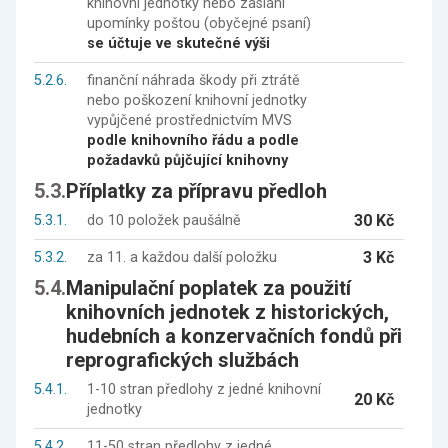
knihovní jednotky nebo zaslání
upomínky poštou (obyčejné psaní)
se účtuje ve skutečné výši
5.2.6.
finanční náhrada škody při ztrátě
nebo poškození knihovní jednotky
vypůjčené prostřednictvím MVS
podle knihovního řádu a podle
požadavků půjčující knihovny
5.3.
Příplatky za přípravu předloh
30 Kč
5.3.1.
do 10 položek paušálně
3 Kč
5.3.2.
za 11. a každou další položku
5.4.
Manipulační poplatek za použití
knihovních jednotek z historických,
hudebních a konzervačních fondů při
reprografických službách
5.4.1.
1-10 stran předlohy z jedné knihovní
20 Kč
jednotky
5.4.2.
11-50 stran předlohy z jedné