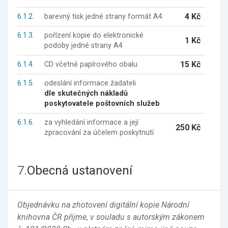
4 Kč
6.1.2.
barevný tisk jedné strany formát A4
6.1.3.
pořízení kopie do elektronické
1 Kč
podoby jedné strany A4
15 Kč
6.1.4.
CD včetně papírového obalu
6.1.5.
odeslání informace žadateli
dle skutečných nákladů
poskytovatele poštovních služeb
6.1.6.
za vyhledání informace a její
250 Kč
zpracování za účelem poskytnutí
7.
Obecná ustanovení
Objednávku na zhotovení digitální kopie Národní
knihovna ČR přijme, v souladu s autorským zákonem