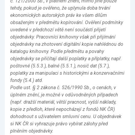
č. 121/2000 Sb., v platném znění, mimo jiné pouze
tehdy, pokud je ověřeno, že uplynula doba trvání
ekonomických autorských práv ke všem dílům
obsaženým v předmětu kopírování. Ověření podmínky
uvedené v předchozí větě není součástí přijetí
objednávky. Pracovníci knihovny však při přijímání
objednávky na zhotovení digitální kopie nahlédnou do
katalogu knihovny. Podle předmětu a povahy
objednávky se přičítají další poplatky a příplatky, např.
poštovné (5.5.3.), balné (5.5.1.), nosič dat (5.7.),
poplatky za manipulaci s historickými a konzervačními
fondy (5.4.) atd.
Podle ust. § 2 zákona č. 526/1990 Sb., o cenách, v
úplném znění, je možné v odůvodněných případech
(např. dražší materiál, větší pracnost, vyšší náklady,
kopie z předloh, které nepocházejí z fondů NK ČR)
dohodnout s uživatelem smluvní cenu. U objednávek
si NK ČR si vyhrazuje právo vybírat zálohy před
plněním objednávky.