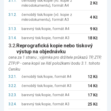
3.1.1.
černobílý tisk/kopie (vč. kopie z
2 Kč
mikrodokumentu), formát A4
3.1.2.
černobílý tisk/kopie (vč. kopie z
4 Kč
mikrodokumentu), formát A3
9 Kč
3.1.3.
barevný tisk/kopie, formát A4
18 Kč
3.1.4.
barevný tisk/kopie, formát A3
3.2.
Reprografická kopie nebo tiskový
výstup na objednávku
cena za 1 stranu ; výjimka pro držitele průkazů TP, ZTP,
ZTP/P - cena kopií se řídí položkami bodu 3.1. tohoto
Ceníku
12 Kč
3.2.1.
černobílý tisk/kopie, formát A4
14 Kč
3.2.2.
černobílý tisk/kopie, formát A3
17 Kč
3.2.3.
barevný tisk/kopie, formát A4
25 Kč
3.2.4.
barevný tisk/kopie, formát A3