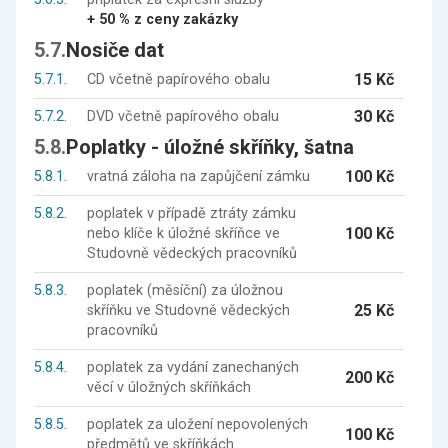
+ 50 % z ceny zakázky
5.7.
Nosiče dat
15 Kč
5.7.1.
CD včetně papírového obalu
30 Kč
5.7.2.
DVD včetně papírového obalu
5.8.
Poplatky - úložné skříňky, šatna
100 Kč
5.8.1.
vratná záloha na zapůjčení zámku
5.8.2.
poplatek v případě ztráty zámku
100 Kč
nebo klíče k úložné skříňce ve
Studovně vědeckých pracovníků
5.8.3.
poplatek (měsíční) za úložnou
25 Kč
skříňku ve Studovně vědeckých
pracovníků
5.8.4.
poplatek za vydání zanechaných
200 Kč
věcí v úložných skříňkách
5.8.5.
poplatek za uložení nepovolených
100 Kč
předmětů ve skříňkách