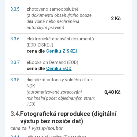
3.3.5.
zhotoveno samoobslužně
(z dokumentu obsahujícího pouze
2 Kč
díla volná nebo nechráněná
autorským právem)
3.3.6.
elektronické dodávání dokumentů
(EDD ZÍSKEJ)
cena dle
Ceníku ZÍSKEJ
3.3.7.
eBooks on Demand (EOD)
cena dle
Ceníku EOD
3.3.8.
digitalizát autorsky volného díla z
NDK
0,40 Kč
(automatizované zpracování,
minimální počet objednaných stran:
150)
3.4.
Fotografická reprodukce (digitální
výstup bez nosiče dat)
cena za 1 výstup/soubor