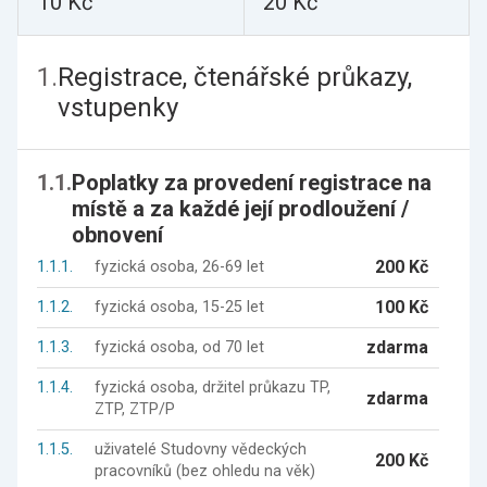
10 Kč
20 Kč
1.
Registrace, čtenářské průkazy,
vstupenky
1.1.
Poplatky za provedení registrace na
místě a za každé její prodloužení /
obnovení
200 Kč
1.1.1.
fyzická osoba, 26-69 let
100 Kč
1.1.2.
fyzická osoba, 15-25 let
zdarma
1.1.3.
fyzická osoba, od 70 let
1.1.4.
fyzická osoba, držitel průkazu TP,
zdarma
ZTP, ZTP/P
1.1.5.
uživatelé Studovny vědeckých
200 Kč
pracovníků (bez ohledu na věk)