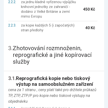
2.2.2.
za jednu kladně vyřízenou výpůjčku
knihovní jednotky ze zahraničí -
450 Kč
dodáno z Velké Británie a zemí
mimo Evropu
2.2.3.
za kopie každých 5 (i započatých)
40 Kč
stran předlohy
3.
Zhotovování rozmnoženin,
reprografické a jiné kopírovací
služby
3.1.
Reprografická kopie nebo tiskový
výstup na samoobslužném zařízení
cena za 1 stranu ; ceny platí také pro držitele průkazů
TP, ZTP, ZTP/P pro kopie nebo tiskové výstupy na
objednávku