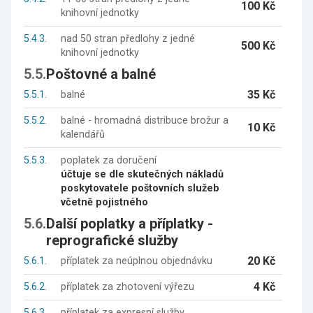
100 Kč
knihovní jednotky
5.4.3.
nad 50 stran předlohy z jedné
500 Kč
knihovní jednotky
5.5.
Poštovné a balné
35 Kč
5.5.1.
balné
5.5.2.
balné - hromadná distribuce brožur a
10 Kč
kalendářů
5.5.3.
poplatek za doručení
účtuje se dle skutečných nákladů
poskytovatele poštovních služeb
včetně pojistného
5.6.
Další poplatky a příplatky -
reprografické služby
20 Kč
5.6.1.
příplatek za neúplnou objednávku
4 Kč
5.6.2.
příplatek za zhotovení výřezu
5.6.3.
příplatek za expresní služby