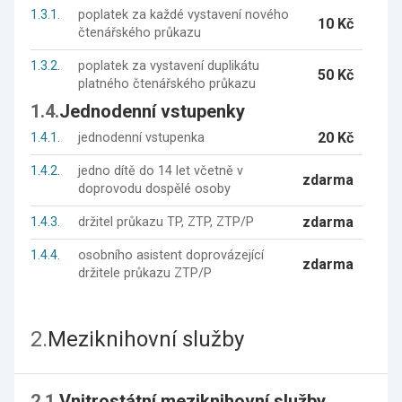
1.3.1.
poplatek za každé vystavení nového
10 Kč
čtenářského průkazu
1.3.2.
poplatek za vystavení duplikátu
50 Kč
platného čtenářského průkazu
1.4.
Jednodenní vstupenky
20 Kč
1.4.1.
jednodenní vstupenka
1.4.2.
jedno dítě do 14 let včetně v
zdarma
doprovodu dospělé osoby
zdarma
1.4.3.
držitel průkazu TP, ZTP, ZTP/P
1.4.4.
osobního asistent doprovázející
zdarma
držitele průkazu ZTP/P
2.
Meziknihovní služby
2.1.
Vnitrostátní meziknihovní služby