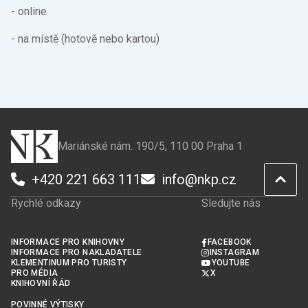
- online
- na místě (hotově nebo kartou)
Mariánské nám. 190/5, 110 00 Praha 1
+420 221 663 111
info@nkp.cz
Rychlé odkazy
Sledujte nás
INFORMACE PRO KNIHOVNY
FACEBOOK
INFORMACE PRO NAKLADATELE
INSTAGRAM
KLEMENTINUM PRO TURISTY
YOUTUBE
PRO MÉDIA
X
KNIHOVNÍ ŘÁD
POVINNÉ VÝTISKY