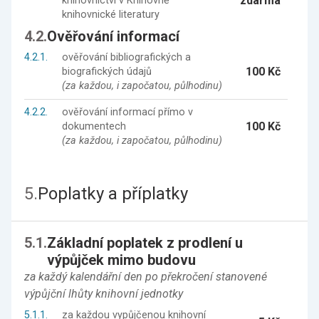
zdarma
knihovnictví v Knihovně
knihovnické literatury
4.2.
Ověřování informací
4.2.1.
ověřování bibliografických a
100 Kč
biografických údajů
(za každou, i započatou, půlhodinu)
4.2.2.
ověřování informací přímo v
100 Kč
dokumentech
(za každou, i započatou, půlhodinu)
5.
Poplatky a příplatky
5.1.
Základní poplatek z prodlení u
výpůjček mimo budovu
za každý kalendářní den po překročení stanovené
výpůjční lhůty knihovní jednotky
5.1.1.
za každou vypůjčenou knihovní