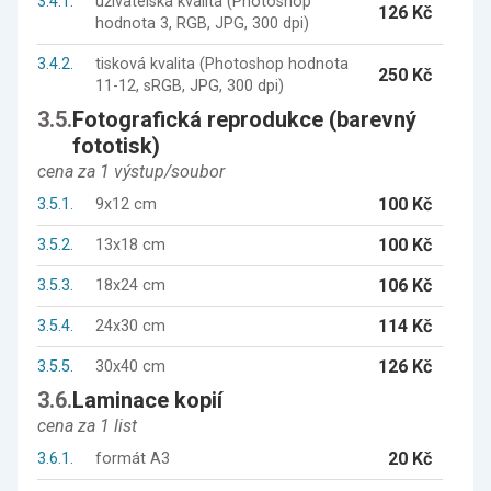
3.4.1.
uživatelská kvalita (Photoshop
126 Kč
hodnota 3, RGB, JPG, 300 dpi)
3.4.2.
tisková kvalita (Photoshop hodnota
250 Kč
11-12, sRGB, JPG, 300 dpi)
3.5.
Fotografická reprodukce (barevný
fototisk)
cena za 1 výstup/soubor
100 Kč
3.5.1.
9x12 cm
100 Kč
3.5.2.
13x18 cm
106 Kč
3.5.3.
18x24 cm
114 Kč
3.5.4.
24x30 cm
126 Kč
3.5.5.
30x40 cm
3.6.
Laminace kopií
cena za 1 list
20 Kč
3.6.1.
formát A3