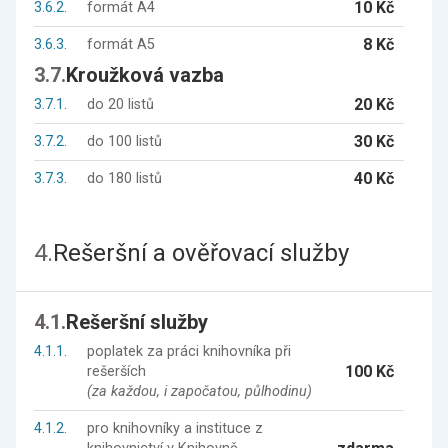
10 Kč
3.6.2.
formát A4
8 Kč
3.6.3.
formát A5
3.7.
Kroužková vazba
20 Kč
3.7.1.
do 20 listů
30 Kč
3.7.2.
do 100 listů
40 Kč
3.7.3.
do 180 listů
4.
Rešeršní a ověřovací služby
4.1.
Rešeršní služby
4.1.1.
poplatek za práci knihovníka při
100 Kč
rešerších
(za každou, i započatou, půlhodinu)
4.1.2.
pro knihovníky a instituce z