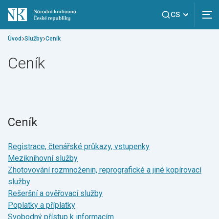
CS
Úvod
Služby
Ceník
Ceník
Ceník
Registrace, čtenářské průkazy, vstupenky
Meziknihovní služby
Zhotovování rozmnoženin, reprografické a jiné kopírovací
služby
Rešeršní a ověřovací služby
Poplatky a příplatky
Svobodný přístup k informacím