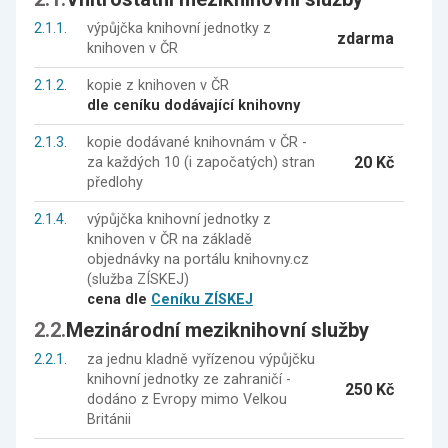
2.1.1.
výpůjčka knihovní jednotky z
zdarma
knihoven v ČR
2.1.2.
kopie z knihoven v ČR
dle ceníku dodávající knihovny
2.1.3.
kopie dodávané knihovnám v ČR -
20 Kč
za každých 10 (i započatých) stran
předlohy
2.1.4.
výpůjčka knihovní jednotky z
knihoven v ČR na základě
objednávky na portálu knihovny.cz
(služba ZÍSKEJ)
cena dle
Ceníku ZÍSKEJ
2.2.
Mezinárodní meziknihovní služby
2.2.1.
za jednu kladně vyřízenou výpůjčku
knihovní jednotky ze zahraničí -
250 Kč
dodáno z Evropy mimo Velkou
Británii