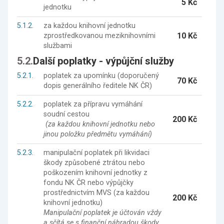
5 Kč
jednotku
5.1.2.
za každou knihovní jednotku
10 Kč
zprostředkovanou meziknihovními
službami
5.2.
Další poplatky - výpůjční služby
5.2.1.
poplatek za upomínku (doporučený
70 Kč
dopis generálního ředitele NK ČR)
5.2.2.
poplatek za přípravu vymáhání
soudní cestou
200 Kč
(za každou knihovní jednotku nebo
jinou položku předmětu vymáhání)
5.2.3.
manipulační poplatek při likvidaci
škody způsobené ztrátou nebo
poškozením knihovní jednotky z
fondu NK ČR nebo výpůjčky
prostřednictvím MVS (za každou
200 Kč
knihovní jednotku)
Manipulační poplatek je účtován vždy
a sčítá se s finanční náhradou škody