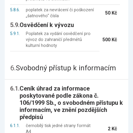
5.8.6.
poplatek za nevrácení či poškození
50 Kč
„šatnového“ čísla
5.9.
Osvědčení k vývozu
5.9.1.
Poplatek za vydání osvědčení pro
500 Kč
vývoz do zahraničí předmětů
kulturní hodnoty
6.
Svobodný přístup k informacím
6.1.
Ceník úhrad za informace
poskytované podle zákona č.
106/1999 Sb., o svobodném přístupu k
informacím, ve znění pozdějších
předpisů
6.1.1.
černobílý tisk jedné strany formát
2 Kč
A4