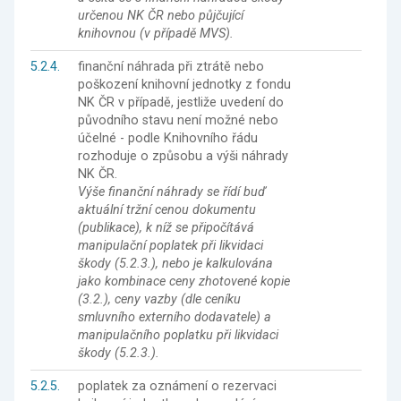
určenou NK ČR nebo půjčující
knihovnou (v případě MVS).
5.2.4.
finanční náhrada při ztrátě nebo
poškození knihovní jednotky z fondu
NK ČR v případě, jestliže uvedení do
původního stavu není možné nebo
účelné - podle Knihovního řádu
rozhoduje o způsobu a výši náhrady
NK ČR.
Výše finanční náhrady se řídí buď
aktuální tržní cenou dokumentu
(publikace), k níž se připočítává
manipulační poplatek při likvidaci
škody (5.2.3.), nebo je kalkulována
jako kombinace ceny zhotovené kopie
(3.2.), ceny vazby (dle ceníku
smluvního externího dodavatele) a
manipulačního poplatku při likvidaci
škody (5.2.3.).
5.2.5.
poplatek za oznámení o rezervaci