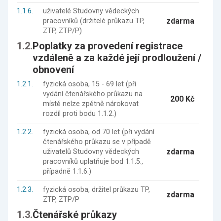
1.1.6.
uživatelé Studovny vědeckých
zdarma
pracovníků (držitelé průkazu TP,
ZTP, ZTP/P)
1.2.
Poplatky za provedení registrace
vzdáleně a za každé její prodloužení /
obnovení
1.2.1.
fyzická osoba, 15 - 69 let (při
vydání čtenářského průkazu na
200 Kč
místě nelze zpětně nárokovat
rozdíl proti bodu 1.1.2.)
1.2.2.
fyzická osoba, od 70 let (při vydání
čtenářského průkazu se v případě
zdarma
uživatelů Studovny vědeckých
pracovníků uplatňuje bod 1.1.5.,
případně 1.1.6.)
1.2.3.
fyzická osoba, držitel průkazu TP,
zdarma
ZTP, ZTP/P
1.3.
Čtenářské průkazy