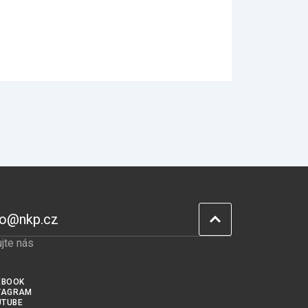
fo@nkp.cz
jte nás
EBOOK
TAGRAM
UTUBE