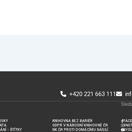
+420 221 663 111
in
Sledu
ISKY
KNIHOVNA BEZ BARIÉR
FAC
ATA
GDPR V NÁRODNÍ KNIHOVNĚ ČR
INS
ÁNÍ - ŠTÍTKY
NK ČR PROTI DOMÁCÍMU NÁSILÍ
YO