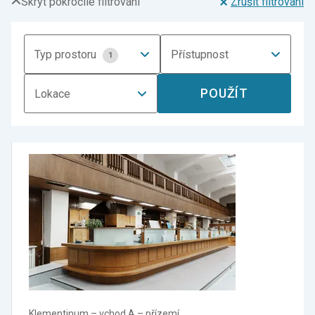
Skrýt pokročilé filtrování
Zrušit filtrování
Typ prostoru
Přístupnost
1
POUŽÍT
Lokace
Klementinum –⁠ vchod A –⁠ přízemí