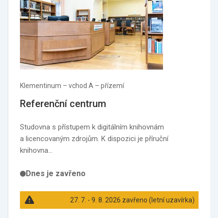
Klementinum –⁠ vchod A –⁠ přízemí
Referenční centrum
Studovna s přístupem k digitálním knihovnám
a licencovaným zdrojům. K dispozici je příruční
knihovna…
Dnes je zavřeno
27. 7. - 9. 8. 2026 zavřeno (letní uzavírka)