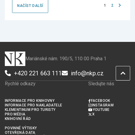
Následujíc
1
2
NAČÍST DALŠÍ
stránka
Mariánské nám. 190/5, 110 00 Praha 1
+420 221 663 111
info@nkp.cz
Rychlé odkazy
Sledujte nás
INFORMACE PRO KNIHOVNY
FACEBOOK
INFORMACE PRO NAKLADATELE
INSTAGRAM
KLEMENTINUM PRO TURISTY
YOUTUBE
PRO MÉDIA
X
KNIHOVNÍ ŘÁD
POVINNÉ VÝTISKY
OTEVŘENÁ DATA