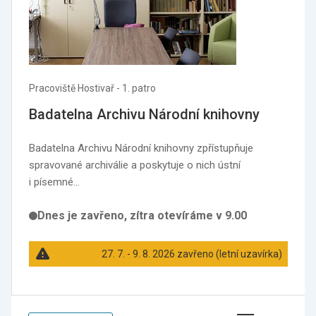
Pracoviště Hostivař - 1. patro
Badatelna Archivu Národní knihovny
Badatelna Archivu Národní knihovny zpřístupňuje
spravované archiválie a poskytuje o nich ústní
i písemné…
Dnes je zavřeno, zítra otevíráme v 9.00
27. 7. - 9. 8. 2026 zavřeno (letní uzavírka)