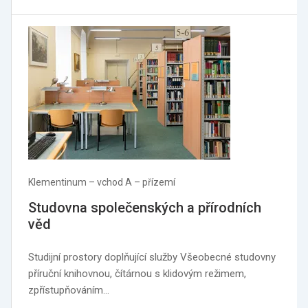
Klementinum –⁠ vchod A –⁠ přízemí
Studovna společenských a přírodních
věd
Studijní prostory doplňující služby Všeobecné studovny
příruční knihovnou, čítárnou s klidovým režimem,
zpřístupňováním…