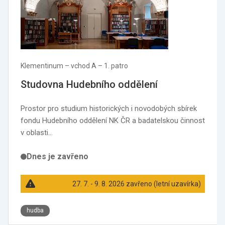
Klementinum –⁠ vchod A –⁠ 1. patro
Studovna Hudebního oddělení
Prostor pro studium historických i novodobých sbírek
fondu Hudebního oddělení NK ČR a badatelskou činnost
v oblasti…
Dnes je zavřeno
27. 7. - 9. 8. 2026 zavřeno (letní uzavírka)
hudba