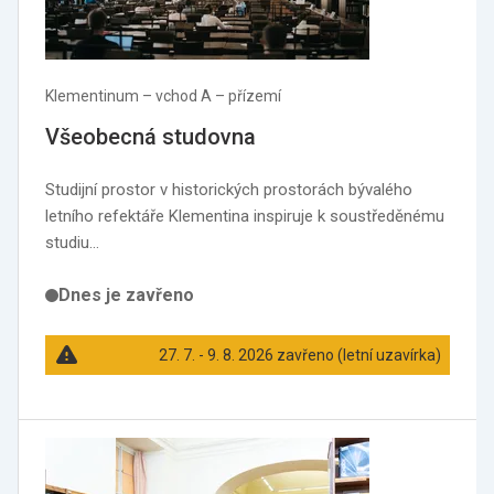
Klementinum –⁠ vchod A –⁠ přízemí
Všeobecná studovna
Studijní prostor v historických prostorách bývalého
letního refektáře Klementina inspiruje k soustředěnému
studiu…
Dnes je zavřeno
27. 7. - 9. 8. 2026 zavřeno (letní uzavírka)