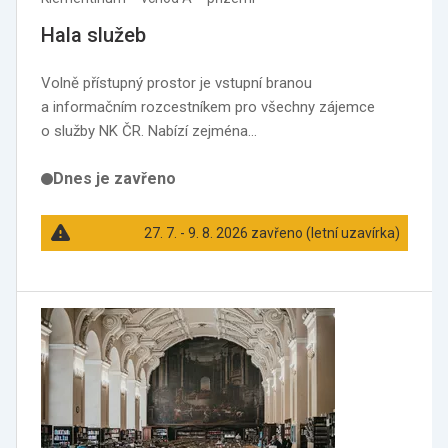
Hala služeb
Volně přístupný prostor je vstupní branou
a informačním rozcestníkem pro všechny zájemce
o služby NK ČR. Nabízí zejména…
Dnes je zavřeno
27. 7. - 9. 8. 2026 zavřeno (letní uzavírka)