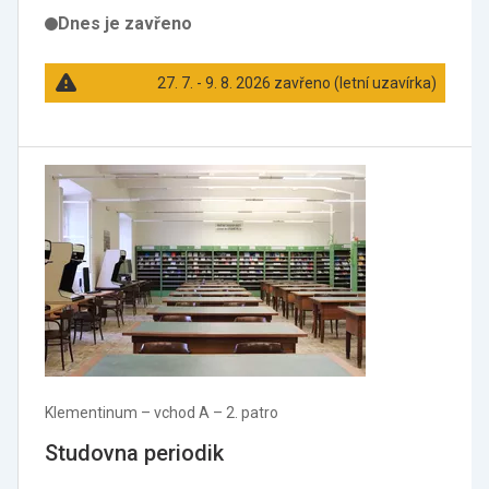
Dnes je zavřeno
27. 7. - 9. 8. 2026 zavřeno (letní uzavírka)
Klementinum –⁠ vchod A –⁠ 2. patro
Studovna periodik