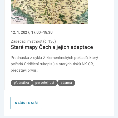
12. 1. 2027, 17.00
–
18.30
Zasedací místnost (č. 136)
Staré mapy Čech a jejich adaptace
Přednáška z cyklu Z klementinských pokladů, který
pořádá Oddělení rukopisů a starých tisků NK ČR,
představí první…
přednáška
pro veřejnost
zdarma
NAČÍST DALŠÍ