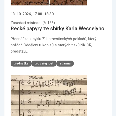
13. 10. 2026, 17.00
–
18.30
Zasedací místnost (č. 136)
Řecké papyry ze sbírky Karla Wesselyho
Přednáška z cyklu Z klementinských pokladů, který
pořádá Oddělení rukopisů a starých tisků NK ČR,
představí…
přednáška
pro veřejnost
zdarma