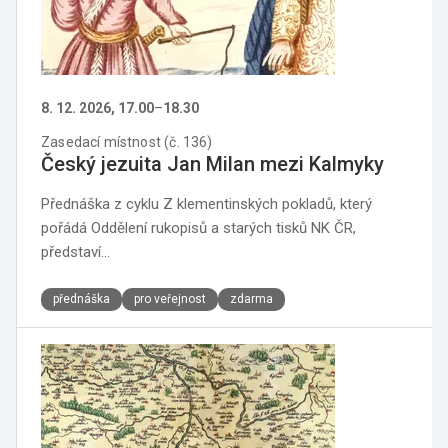
8. 12. 2026, 17.00
–
18.30
Zasedací místnost (č. 136)
Český jezuita Jan Milan mezi Kalmyky
Přednáška z cyklu Z klementinských pokladů, který
pořádá Oddělení rukopisů a starých tisků NK ČR,
představí…
přednáška
pro veřejnost
zdarma