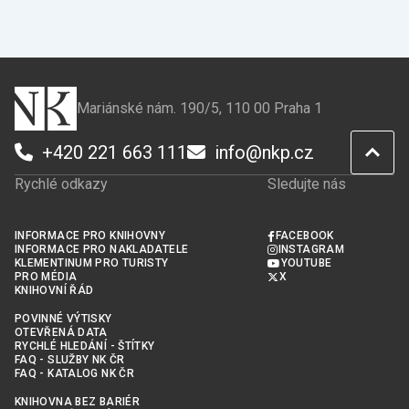
Mariánské nám. 190/5, 110 00 Praha 1
+420 221 663 111
info@nkp.cz
Rychlé odkazy
Sledujte nás
INFORMACE PRO KNIHOVNY
FACEBOOK
INFORMACE PRO NAKLADATELE
INSTAGRAM
KLEMENTINUM PRO TURISTY
YOUTUBE
PRO MÉDIA
X
KNIHOVNÍ ŘÁD
POVINNÉ VÝTISKY
OTEVŘENÁ DATA
RYCHLÉ HLEDÁNÍ - ŠTÍTKY
FAQ - SLUŽBY NK ČR
FAQ - KATALOG NK ČR
KNIHOVNA BEZ BARIÉR