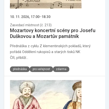
10. 11. 2026, 17.00
–
18.30
Zasedací místnost (č. 213)
Mozartovy koncertní scény pro Josefu
Duškovou a Mozartův památník
Přednáška z cyklu Z klementinských pokladů, který
pořádá Oddělení rukopisů a starých tisků NK
ČR, přiblíží…
přednáška
pro veřejnost
zdarma