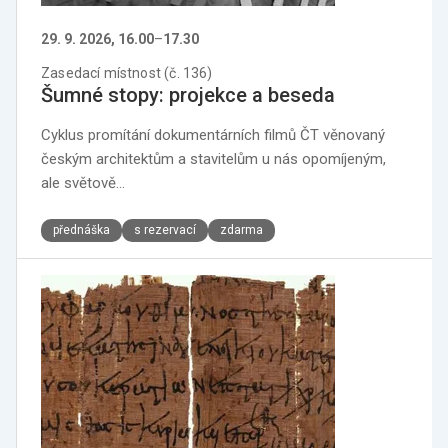
29. 9. 2026, 16.00
–
17.30
Zasedací místnost (č. 136)
Šumné stopy: projekce a beseda
Cyklus promítání dokumentárních filmů ČT věnovaný
českým architektům a stavitelům u nás opomíjeným,
ale světově…
přednáška
s rezervací
zdarma