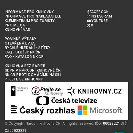
INFORMACE PRO KNIHOVNY
FACEBOOK
INFORMACE PRO NAKLADATELE
INSTAGRAM
KLEMENTINUM PRO TURISTY
YOUTUBE
PRO MÉDIA
X
KNIHOVNÍ ŘÁD
POVINNÉ VÝTISKY
OTEVŘENÁ DATA
RYCHLÉ HLEDÁNÍ - ŠTÍTKY
FAQ - SLUŽBY NK ČR
FAQ - KATALOG NK ČR
KNIHOVNA BEZ BARIÉR
GDPR V NÁRODNÍ KNIHOVNĚ ČR
NK ČR PROTI DOMÁCÍMU NÁSILÍ
PTEJTE SE KNIHOVNY
© Copyright Národní knihovna ČR. All rights reserved. IČO:
00023221
DIČ:
CZ00023221