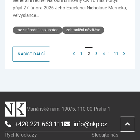
Generální ředitel Národní knihovny ČR Tomáš Foltýn
přijal 27. února 2026 Jeho Excelenci Nicholase Merricka,
velvyslance…
mezinárodní spolupráce
zahraniční návštěva
…
Předchozí
Následujíc
1
2
3
4
11
NAČÍST DALŠÍ
stránka
stránka
Mariánské nám. 190/5, 110 00 Praha 1
+420 221 663 111
info@nkp.cz
Rychlé odkazy
Sledujte nás