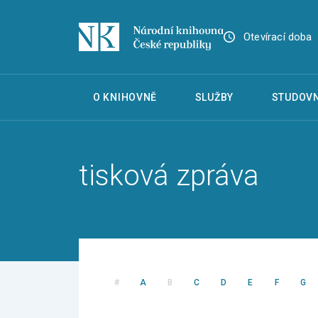
Otevírací doba
O KNIHOVNĚ
SLUŽBY
STUDOVN
tisková zpráva
#
A
B
C
D
E
F
G