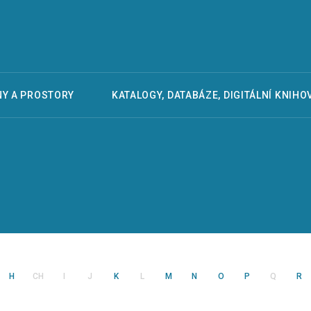
Y A PROSTORY
KATALOGY, DATABÁZE, DIGITÁLNÍ KNIHO
H
CH
I
J
K
L
M
N
O
P
Q
R