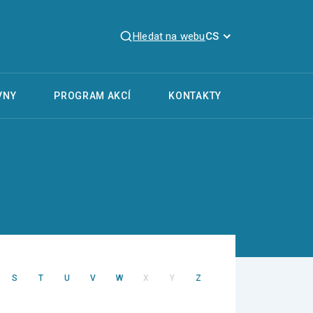
Hledat na webu
CS
VNY
PROGRAM AKCÍ
KONTAKTY
S
T
U
V
W
X
Y
Z