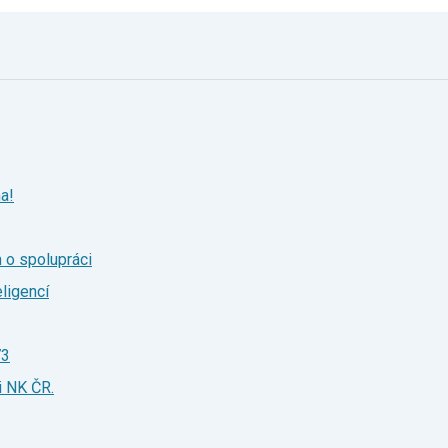
a!
 o spolupráci
eligencí
73
i NK ČR.