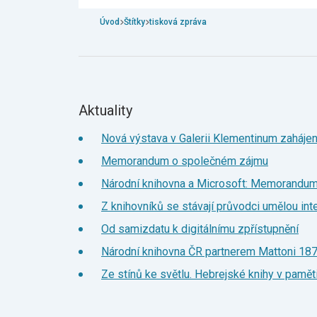
Úvod
Štítky
tisková zpráva
Aktuality
Nová výstava v Galerii Klementinum zahájen
Memorandum o společném zájmu
Národní knihovna a Microsoft: Memorandum
Z knihovníků se stávají průvodci umělou int
Od samizdatu k digitálnímu zpřístupnění
Národní knihovna ČR partnerem Mattoni 18
Ze stínů ke světlu. Hebrejské knihy v pamět