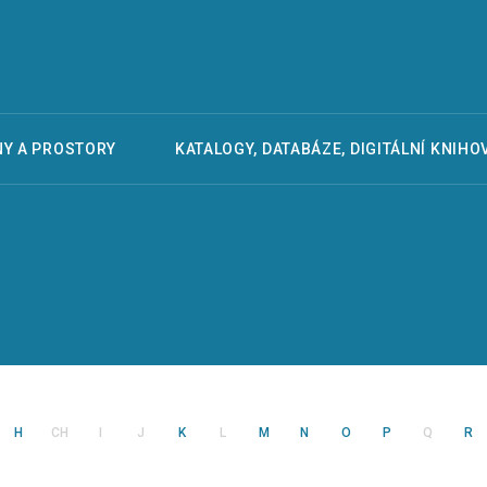
Y A PROSTORY
KATALOGY, DATABÁZE, DIGITÁLNÍ KNIHO
H
CH
I
J
K
L
M
N
O
P
Q
R