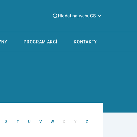
Hledat na webu
CS
VNY
PROGRAM AKCÍ
KONTAKTY
S
T
U
V
W
X
Y
Z