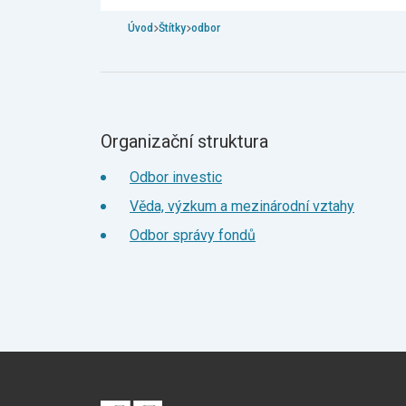
Úvod
Štítky
odbor
Organizační struktura
Odbor investic
Věda, výzkum a mezinárodní vztahy
Odbor správy fondů