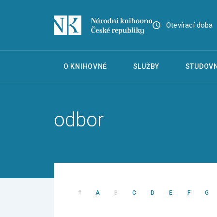
Otevírací doba
O KNIHOVNĚ
SLUŽBY
STUDOVN
odbor
#
A
B
C
D
E
F
G