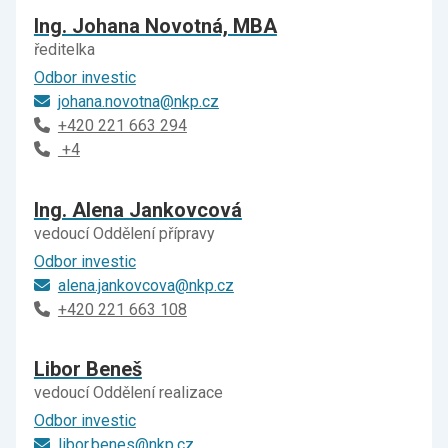
Ing. Johana Novotná, MBA
ředitelka
Odbor investic
johana.novotna@nkp.cz
+420 221 663 294
+4
Ing. Alena Jankovcová
vedoucí Oddělení přípravy
Odbor investic
alena.jankovcova@nkp.cz
+420 221 663 108
Libor Beneš
vedoucí Oddělení realizace
Odbor investic
libor.benes@nkp.cz