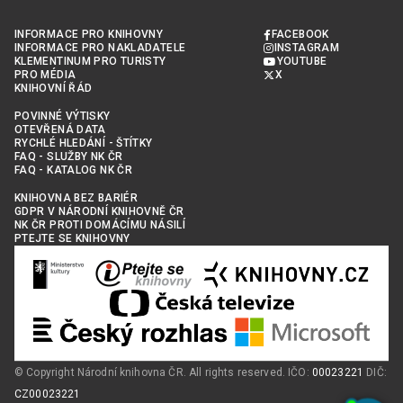
INFORMACE PRO KNIHOVNY
FACEBOOK
INFORMACE PRO NAKLADATELE
INSTAGRAM
KLEMENTINUM PRO TURISTY
YOUTUBE
PRO MÉDIA
X
KNIHOVNÍ ŘÁD
POVINNÉ VÝTISKY
OTEVŘENÁ DATA
RYCHLÉ HLEDÁNÍ - ŠTÍTKY
FAQ - SLUŽBY NK ČR
FAQ - KATALOG NK ČR
KNIHOVNA BEZ BARIÉR
GDPR V NÁRODNÍ KNIHOVNĚ ČR
NK ČR PROTI DOMÁCÍMU NÁSILÍ
PTEJTE SE KNIHOVNY
© Copyright Národní knihovna ČR. All rights reserved. IČO:
00023221
DIČ:
CZ00023221