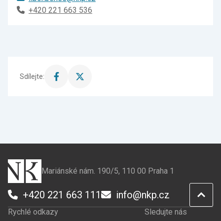
+420 221 663 536
Sdílejte:
Sdílet
Sdílet
stránku
stránku
na
na
Facebook
X
Mariánské nám. 190/5, 110 00 Praha 1
+420 221 663 111
info@nkp.cz
Rychlé odkazy
Sledujte nás