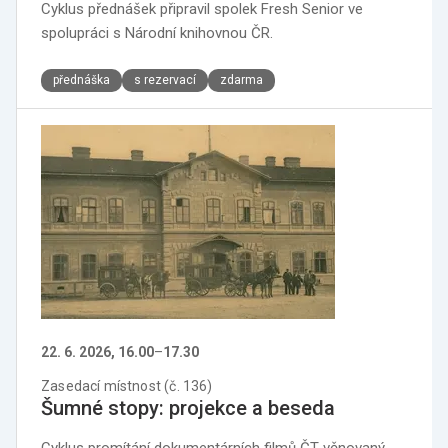
Cyklus přednášek připravil spolek Fresh Senior ve
spolupráci s Národní knihovnou ČR.
přednáška
s rezervací
zdarma
22. 6. 2026, 16.00
–
17.30
Zasedací místnost (č. 136)
Šumné stopy: projekce a beseda
Cyklus promítání dokumentárních filmů ČT věnovaný