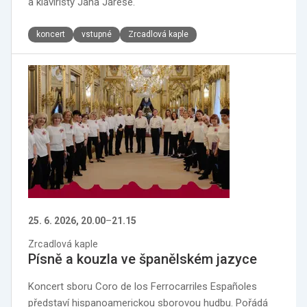
a klavíristy Jana Jareše.
koncert
vstupné
Zrcadlová kaple
25. 6. 2026, 20.00
–
21.15
Zrcadlová kaple
Písně a kouzla ve španělském jazyce
Koncert sboru Coro de los Ferrocarriles Españoles
představí hispanoamerickou sborovou hudbu. Pořádá