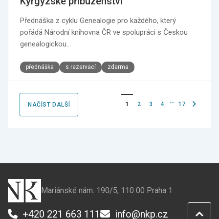
Kyrgyzské příbuzenství
Přednáška z cyklu Genealogie pro každého, který
pořádá Národní knihovna ČR ve spolupráci s Českou
genealogickou…
přednáška
s rezervací
zdarma
…
Následujíc
1
2
3
4
17
NAČÍST DALŠÍ
stránka
Mariánské nám. 190/5, 110 00 Praha 1
+420 221 663 111
info@nkp.cz