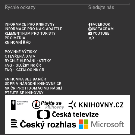
Rychlé odkazy
Sledujte nás
INFORMACE PRO KNIHOVNY
FACEBOOK
INFORMACE PRO NAKLADATELE
INSTAGRAM
KLEMENTINUM PRO TURISTY
YOUTUBE
PRO MÉDIA
X
KNIHOVNÍ ŘÁD
POVINNÉ VÝTISKY
OTEVŘENÁ DATA
RYCHLÉ HLEDÁNÍ - ŠTÍTKY
FAQ - SLUŽBY NK ČR
FAQ - KATALOG NK ČR
KNIHOVNA BEZ BARIÉR
GDPR V NÁRODNÍ KNIHOVNĚ ČR
NK ČR PROTI DOMÁCÍMU NÁSILÍ
PTEJTE SE KNIHOVNY