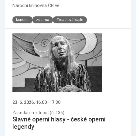
Národní knihovna ČR ve…
koncert
zdarma
Zrcadlová kaple
23. 6. 2026, 16.00
–
17.30
Zasedací místnost (č. 136)
Slavné operní hlasy - české operní
legendy