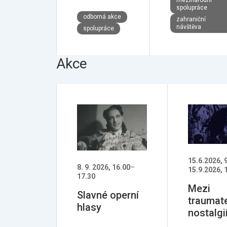
mezinárodní
spolupráce
odborná akce
zahraniční
návštěva
spolupráce
Akce
15.6.2026, 
8. 9. 2026, 16.00
–
15.9.2026, 
17.30
Mezi
Slavné operní
traumat
hlasy
nostalgi