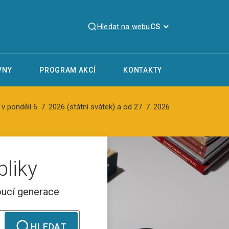
Hledat na webu
CS
VNY
PROGRAM AKCÍ
KONTAKTY
v pondělí 6. 7. 2026 (státní svátek) a od 27. 7. 2026
liky
oucí generace
HLEDAT