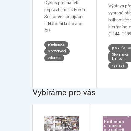
Cyklus přednášek
Výstava pře
připravil spolek Fresh
vybrané pří
Senior ve spolupráci
bulharskéh
s Národní knihovnou
literárního e
ČR.
(1944–1989
přednáška
pro veřejno
s rezervací
Slovanská
zdarma
knihovna
výstava
Vybíráme pro vás