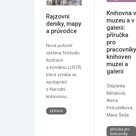
Knihovna 
Rajzovní
muzeu a v
deníky, mapy
galerii:
a průvodce
příručka
pro
Nová putovní
pracovník
výstava festivalu
knihoven
ilustrace
muzeí a
a komiksu LUSTR,
galerií
která vznikla ve
spolupráci
Štěpánka
s Národní
Běhalová,
knihovnou…
Alena
Petruželková,
výstava
Marie Šedá
příručka pro
knihovníky