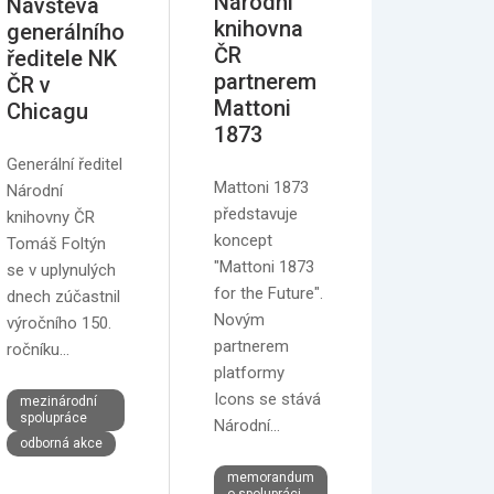
Národní
Návštěva
knihovna
generálního
ČR
ředitele NK
partnerem
ČR v
Mattoni
Chicagu
1873
Generální ředitel
Mattoni 1873
Národní
představuje
knihovny ČR
koncept
Tomáš Foltýn
"Mattoni 1873
se v uplynulých
for the Future".
dnech zúčastnil
Novým
výročního 150.
partnerem
ročníku…
platformy
Icons se stává
mezinárodní
spolupráce
Národní…
odborná akce
memorandum