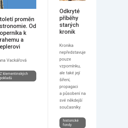
– učeb
barokn
Odkryté
umění 
příběhy
toletí proměn
archite
starých
stronomie. Od
kronik
operníka k
Projděte 
rahemu a
klementin
Kronika
eplerovi
historií
nepředstavuje
v podání J
pouze
ana Vackářová
Bernarda K
vzpomínku,
ale také její
Z klementinských
pokladů
šíření,
propagaci
a působení na
své někdejší
současníky.
historické
fondy