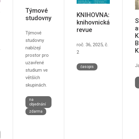
Týmové
v
KNIHOVNA:
studovny
S
knihovnická
a
revue
Týmové
K
studovny
B
roč. 36, 2025, č.
nabízejí
y
K
2
prostor pro
uzavřené
J
časopis
studium ve
větších
skupinách.
na
objednání
zdarma