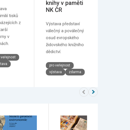
knihy v paměti
ava
NK ČR
milií tisků
ázejících z
Výstava představí
tarší
válečný a poválečný
árny v
osud evropského
ách.
židovského knižního
dědictví.
 veřejnost
tava
pro veřejnost
výstava
zdarma
Klemen