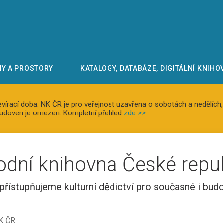
Y A PROSTORY
KATALOGY, DATABÁZE, DIGITÁLNÍ KNIHO
otevírací doba. NK ČR je pro veřejnost uzavřena o sobotách a nedělích, 
 studoven je omezen. Kompletní přehled
zde >>
odní knihovna České repub
přístupňujeme kulturní dědictví pro současné i bud