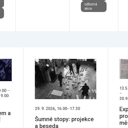
odborná
akce
13.5
9.00
–
–
19.00
30.9
Ex
29. 9. 2026, 16.00
–
17.30
em a
pro
Šumné stopy: projekce
í
mě
a beseda