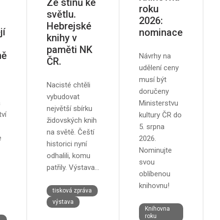
Ze stínů ke
roku
světlu.
2026:
Hebrejské
jí
nominace
knihy v
paměti NK
ně
Návrhy na
ČR.
udělení ceny
musí být
Nacisté chtěli
doručeny
vybudovat
a
Ministerstvu
největší sbírku
ví
kultury ČR do
židovských knih
5. srpna
na světě. Čeští
e
2026.
historici nyní
Nominujte
odhalili, komu
svou
patřily. Výstava…
oblíbenou
knihovnu!
tisková zpráva
výstava
Knihovna
roku