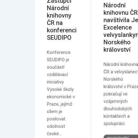
Zástupci
Národní
Národní
knihovnu ČR
knihovny
navštívila Je
ČR na
Excelence
konferenci
velvyslanky
SEUDIPO
Norského
království
Konference
SEUDIPO je
Národní knihovn
součástí
ČR a velvyslanect
vzdělávací
Norského
iniciativy
království v Praz
Vysoké školy
pokračují ve
ekonomické v
vzájemných
Praze, jejímž
dlouhodobých
cílem je
kontaktech a
posilovat
spolupráci.
odolnost
české…