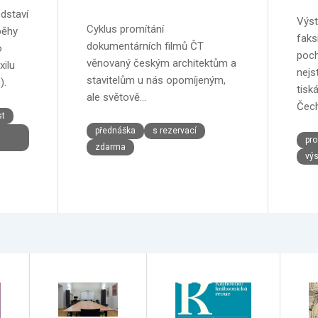
dstaví
Výst
Cyklus promítání
běhy
faksi
dokumentárních filmů ČT
o
poch
věnovaný českým architektům a
xilu
nejs
stavitelům u nás opomíjeným,
).
tisk
ale světově…
Čech
st
přednáška
s rezervací
pro
zdarma
výs