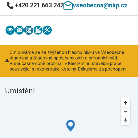
+420 221 663 242
vseobecna@nkp.cz
Omlouváme se za zvýšenou hladinu hluku ve Všeobecné
studovně a Studovně společenských a přírodních věd.
V současné době probíhají v Klementinu stavební práce
související s rekonstrukcí kotelny. Děkujeme za pochopení
Umístění