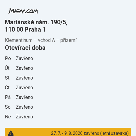
Mariánské nám. 190/5,
110 00 Praha 1
Klementinum –⁠ vchod A –⁠ přízemí
Otevírací doba
Po
Zavřeno
Út
Zavřeno
St
Zavřeno
Čt
Zavřeno
Pá
Zavřeno
So
Zavřeno
Ne
Zavřeno
27. 7. - 9. 8. 2026 zavřeno (letní uzavírka)