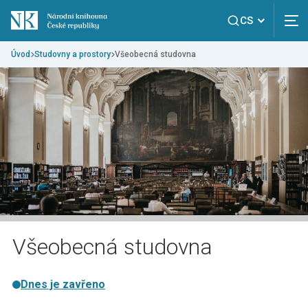
CS
Úvod
Studovny a prostory
Všeobecná studovna
Všeobecná studovna
Dnes je zavřeno