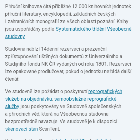
Příruční knihovna čítá přibližně 12 000 knihovních jednotek
příruční literatury, encyklopedií, základních českých
i zahraničních monografií ze všech oblastí poznání. Knihy
jsou uspořádány podle
Systematického třídění Všeobecné
studovny
.
Studovna nabízí 14denní rezervaci a prezenční
zpřístupňování tištěných dokumentů z Univerzálního a
Studijního fondu NK ČR vydaných od roku 1801. Rezervaci
lze opakovaně prodlužovat, pokud o jednotku nežádá další
čtenář.
Ve studovně lze požádat o poskytnutí
reprografických
služeb na objednávku
,
samoobslužné reprografické
služby
jsou poskytovány ve Studovně společenských
a přírodních věd, která na Všeobecnou studovnu
bezprostředně navazuje. Ve studovně je k dispozici
skenovací stan
ScanTent.