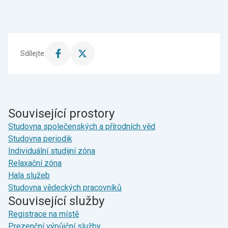
Sdílejte:
Sdílet
Sdílet
stránku
stránku
na
na
Facebook
X
Související prostory
Studovna společenských a přírodních věd
Studovna periodik
Individuální studijní zóna
Relaxační zóna
Hala služeb
Studovna vědeckých pracovníků
Související služby
Registrace na místě
Prezenční výpůjční služby