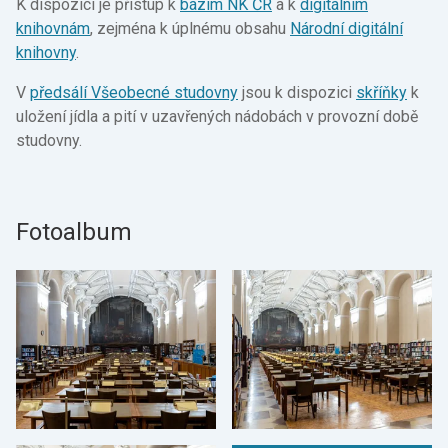
K dispozici je přístup k
bázím NK ČR
a k
digitálním
knihovnám
, zejména k úplnému obsahu
Národní digitální
knihovny
.
V
předsálí Všeobecné studovny
jsou k dispozici
skříňky
k
uložení jídla a pití v uzavřených nádobách v provozní době
studovny.
Fotoalbum