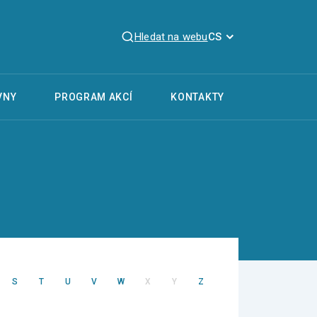
Hledat na webu
CS
VNY
PROGRAM AKCÍ
KONTAKTY
S
T
U
V
W
X
Y
Z