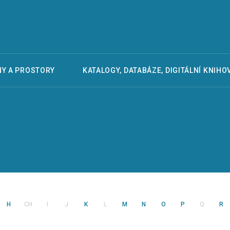
Y A PROSTORY
KATALOGY, DATABÁZE, DIGITÁLNÍ KNIHO
H
CH
I
J
K
L
M
N
O
P
Q
R