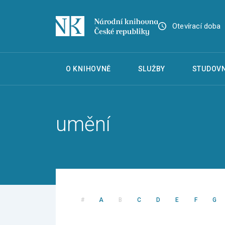
Otevírací doba
O KNIHOVNĚ
SLUŽBY
STUDOVN
umění
#
A
B
C
D
E
F
G