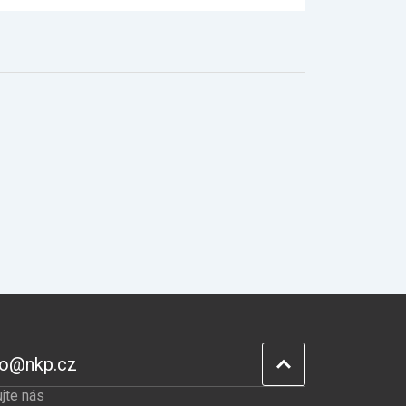
fo@nkp.cz
jte nás