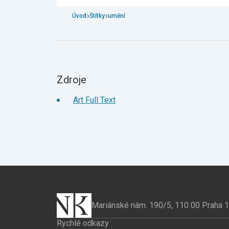
Úvod
Štítky
umění
Zdroje
Art Full Text
Mariánské nám. 190/5, 110 00 Praha 1
Rychlé odkazy