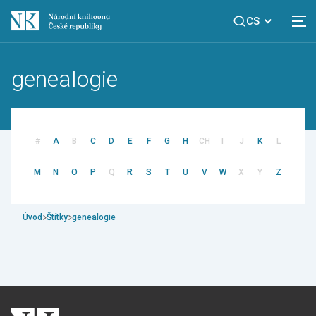
CS
genealogie
#
A
B
C
D
E
F
G
H
CH
I
J
K
L
M
N
O
P
Q
R
S
T
U
V
W
X
Y
Z
Úvod
Štítky
genealogie