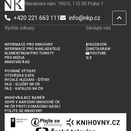
Mariánské nám. 190/5, 110 00 Praha 1
+420 221 663 111
info@nkp.cz
Rychlé odkazy
Sledujte nás
INFORMACE PRO KNIHOVNY
FACEBOOK
INFORMACE PRO NAKLADATELE
INSTAGRAM
KLEMENTINUM PRO TURISTY
YOUTUBE
PRO MÉDIA
X
KNIHOVNÍ ŘÁD
POVINNÉ VÝTISKY
OTEVŘENÁ DATA
RYCHLÉ HLEDÁNÍ - ŠTÍTKY
FAQ - SLUŽBY NK ČR
FAQ - KATALOG NK ČR
KNIHOVNA BEZ BARIÉR
GDPR V NÁRODNÍ KNIHOVNĚ ČR
NK ČR PROTI DOMÁCÍMU NÁSILÍ
PTEJTE SE KNIHOVNY