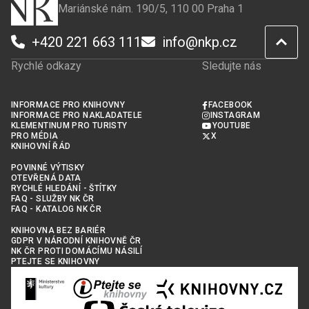
Mariánské nám. 190/5, 110 00 Praha 1
+420 221 663 111
info@nkp.cz
Rychlé odkazy
Sledujte nás
INFORMACE PRO KNIHOVNY
FACEBOOK
INFORMACE PRO NAKLADATELE
INSTAGRAM
KLEMENTINUM PRO TURISTY
YOUTUBE
PRO MÉDIA
X
KNIHOVNÍ ŘÁD
POVINNÉ VÝTISKY
OTEVŘENÁ DATA
RYCHLÉ HLEDÁNÍ - ŠTÍTKY
FAQ - SLUŽBY NK ČR
FAQ - KATALOG NK ČR
KNIHOVNA BEZ BARIÉR
GDPR V NÁRODNÍ KNIHOVNĚ ČR
NK ČR PROTI DOMÁCÍMU NÁSILÍ
PTEJTE SE KNIHOVNY