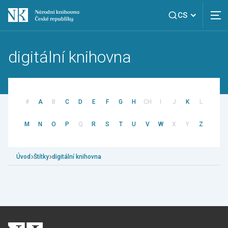
CS
digitální knihovna
#
A
B
C
D
E
F
G
H
CH
I
J
K
L
M
N
O
P
Q
R
S
T
U
V
W
X
Y
Z
Úvod
Štítky
digitální knihovna