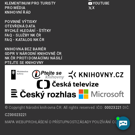
KLEMENTINUM PRO TURISTY
YOUTUBE
PRO MÉDIA
X
KNIHOVNÍ ŘÁD
POVINNÉ VÝTISKY
OTEVŘENÁ DATA
RYCHLÉ HLEDÁNÍ - ŠTÍTKY
FAQ - SLUŽBY NK ČR
FAQ - KATALOG NK ČR
KNIHOVNA BEZ BARIÉR
GDPR V NÁRODNÍ KNIHOVNĚ ČR
NK ČR PROTI DOMÁCÍMU NÁSILÍ
PTEJTE SE KNIHOVNY
© Copyright Národní knihovna ČR. All rights reserved. IČO:
00023221
DIČ:
CZ00023221
MAPA WEBU
PROHLÁŠENÍ O PŘÍSTUPNOSTI
ZÁSADY POUŽÍVÁNÍ COOKIES