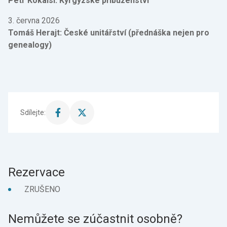
Petr Kokaisl: Kyrgyzské příbuzenství
3. června 2026
Tomáš Herajt: České unitářství (přednáška nejen pro
genealogy)
Sdílejte:
Sdílet
Sdílet
stránku
stránku
na
na
Facebook
X
Rezervace
ZRUŠENO
Nemůžete se zúčastnit osobně?