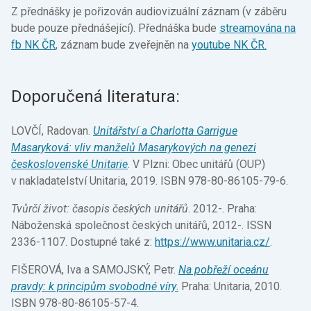
Z přednášky je pořizován audiovizuální záznam (v záběru
bude pouze přednášející). Přednáška bude
streamována na
fb NK ČR
, záznam bude zveřejněn na
youtube NK ČR.
Doporučená literatura:
LOVČÍ, Radovan.
Unitářství a Charlotta Garrigue
Masaryková: vliv manželů Masarykových na genezi
československé Unitarie
. V Plzni: Obec unitářů (OUP)
v nakladatelství Unitaria, 2019. ISBN 978-80-86105-79-6.
Tvůrčí život: časopis českých unitářů
. 2012-. Praha:
Náboženská společnost českých unitářů, 2012-. ISSN
2336-1107. Dostupné také z:
https://www.unitaria.cz/
.
FIŠEROVÁ, Iva a SAMOJSKÝ, Petr.
Na pobřeží oceánu
pravdy: k principům svobodné víry
.
Praha: Unitaria, 2010.
ISBN 978-80-86105-57-4.