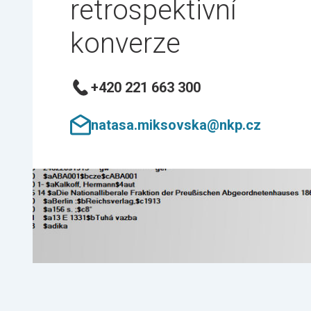
retrospektivní
konverze
+420 221 663 300
natasa.miksovska@nkp.cz