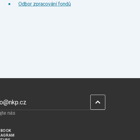
Odbor zpracování fondů
fo@nkp.cz
jte nás
EBOOK
TAGRAM