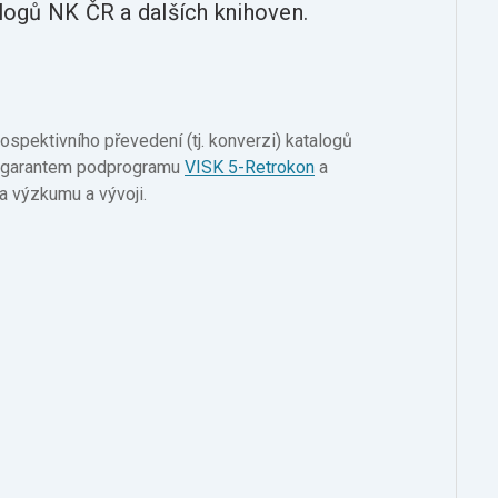
alogů NK ČR a dalších knihoven.
rospektivního převedení (tj. konverzi) katalogů
m garantem podprogramu
VISK 5-Retrokon
a
na výzkumu a vývoji.