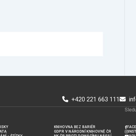
+420 221 663 111
in
Sledu
ISKY
KNIHOVNA BEZ BARIÉR
FAC
ATA
GDPR V NÁRODNÍ KNIHOVNĚ ČR
INS