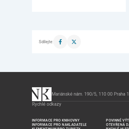
Sdílejte:
Sdílet
Sdílet
stránku
stránku
na
na
Facebook
X
Mariánské nám. 190/5, 110 00 Praha 1
Rychlé odkazy
INFORMACE PRO KNIHOVNY
POVINNÉ VÝT
INFORMACE PRO NAKLADATELE
OTEVŘENÁ D