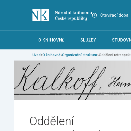
Otevírací doba
O KNIHOVNĚ
SLUŽBY
STUDOVN
Úvod
O knihovně
Organizační struktura
Oddělení retrospekt
Oddělení