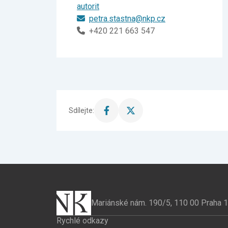
autorit
petra.stastna@nkp.cz
+420 221 663 547
Sdílejte:
Sdílet
Sdílet
stránku
stránku
na
na
Facebook
X
Mariánské nám. 190/5, 110 00 Praha 1
Rychlé odkazy