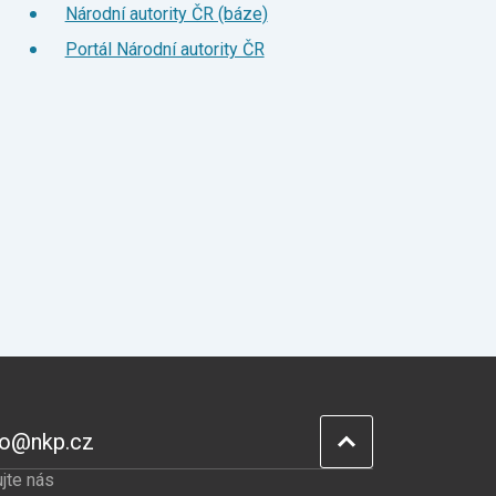
Národní autority ČR (báze)
Portál Národní autority ČR
fo@nkp.cz
jte nás