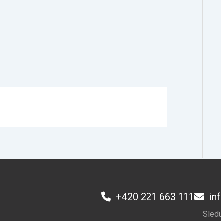
+420 221 663 111
in
Sledu