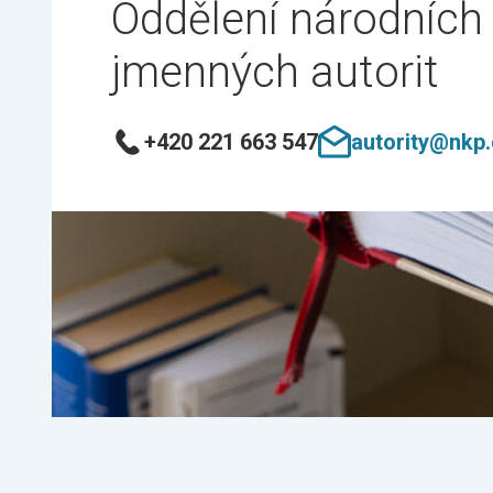
Oddělení národních
jmenných autorit
+420 221 663 547
autority@nkp.