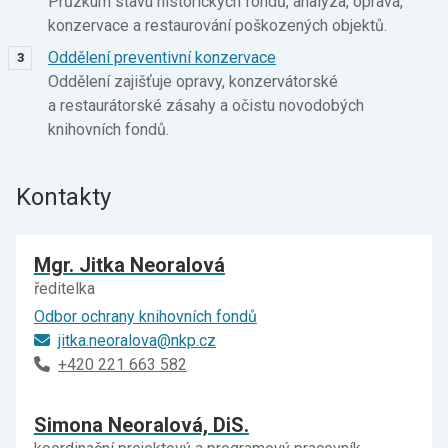
Průzkum stavu historických fondů, analýza, oprava,
konzervace a restaurování poškozených objektů.
Oddělení preventivní konzervace
Oddělení zajišťuje opravy, konzervátorské
a restaurátorské zásahy a očistu novodobých
knihovních fondů.
Kontakty
Mgr. Jitka Neoralová
ředitelka
Odbor ochrany knihovních fondů
jitka.neoralova@nkp.cz
+420 221 663 582
Simona Neoralová, DiS.