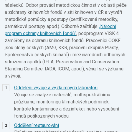
následků. Odbor provádí metodickou činnost v oblasti péče
a záchrany knihovních fondů v síti knihoven v ČR a vytváří
metodické pomůcky a postupy (certifikované metodiky,
památkové postupy apod.). Odborně zaštiťuje
„Národní
program ochrany knihovních fondů“
, podprogram VISK 4
zaměřený na ochranu knihovních fondů. Pracovníci OOKF
jsou členy českých (AMG, KKR, pracovní skupina Plasty,
Společenstvo českých knihařů) i mezinárodních odborných
sdružení a spolků (IFLA, Preservation and Conservation
Standing Comittee, IADA, ICOM, apod.), věnují se výzkumu
a vývoji.
Oddělení vývoje a výzkumných laboratoří
Věnuje se analýze materiálů, multispektrálnímu
průzkumu, monitoringu klimatických podmínek,
kontrole kontaminace a dezinfekci, nebo vysoušení
fondů poškozených vodou.
Oddělení restaurování