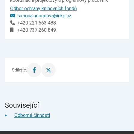
koordinační projektový a programový pracovník
Odbor ochrany knihovních fondů
simona.neoralova@nkp.cz
+420 221 663 488
+420 737 260 849
Sdílejte:
Sdílet
Sdílet
stránku
stránku
na
na
Facebook
X
Související
Odborné činnosti