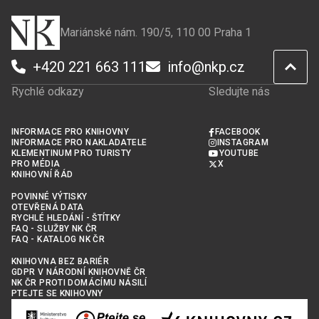
Mariánské nám. 190/5, 110 00 Praha 1
+420 221 663 111
info@nkp.cz
Rychlé odkazy
Sledujte nás
INFORMACE PRO KNIHOVNY
FACEBOOK
INFORMACE PRO NAKLADATELE
INSTAGRAM
KLEMENTINUM PRO TURISTY
YOUTUBE
PRO MÉDIA
X
KNIHOVNÍ ŘÁD
POVINNÉ VÝTISKY
OTEVŘENÁ DATA
RYCHLÉ HLEDÁNÍ - ŠTÍTKY
FAQ - SLUŽBY NK ČR
FAQ - KATALOG NK ČR
KNIHOVNA BEZ BARIÉR
GDPR V NÁRODNÍ KNIHOVNĚ ČR
NK ČR PROTI DOMÁCÍMU NÁSILÍ
PTEJTE SE KNIHOVNY