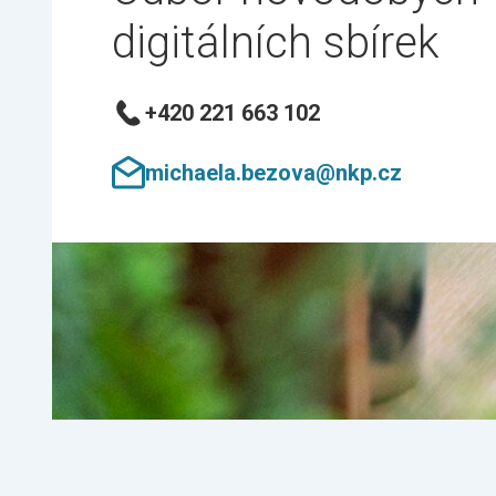
digitálních sbírek
+420 221 663 102
michaela.bezova@nkp.cz