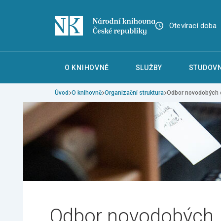
Otevírací doba
O KNIHOVNĚ
SLUŽBY
STUDOVN
Úvod
O knihovně
Organizační struktura
Odbor novodobých d
Odbor novodobých