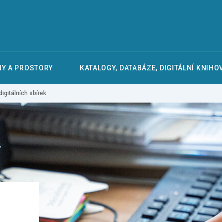
Y A PROSTORY
KATALOGY, DATABÁZE, DIGITÁLNÍ KNIHO
igitálních sbírek