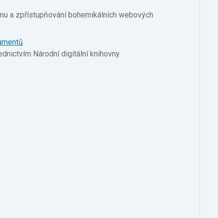
ranu a zpřístupňování bohemikálních webových
kumentů
řednictvím Národní digitální knihovny.