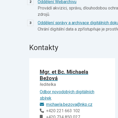
Oddělení Webarchivu
Provádí akvizici, správu, dlouhodobou och
zdrojů.
Oddělení správy a archivace digitálních do
Chrání digitální data a zpřístupňuje je prost
Kontakty
Mgr. et Bc. Michaela
Bežová
ředitelka
Odbor novodobých digitálních
sbírek
michaela.bezova@nkp.cz
+420 221 663 102
+420 734 850 027