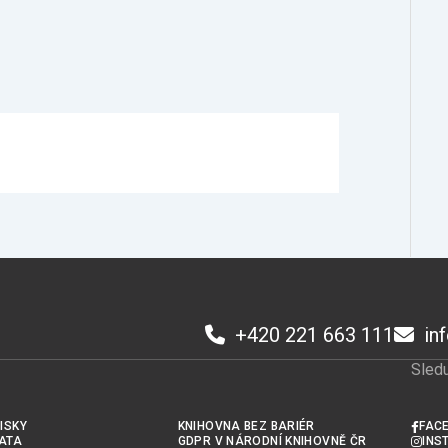
+420 221 663 111
in
Sledu
ISKY
KNIHOVNA BEZ BARIÉR
FAC
ATA
GDPR V NÁRODNÍ KNIHOVNĚ ČR
INS