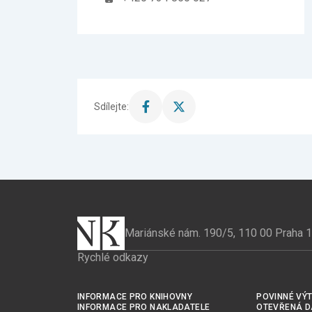
Sdílejte:
Sdílet
Sdílet
stránku
stránku
na
na
Facebook
X
Mariánské nám. 190/5, 110 00 Praha 1
Rychlé odkazy
INFORMACE PRO KNIHOVNY
POVINNÉ VÝT
INFORMACE PRO NAKLADATELE
OTEVŘENÁ D