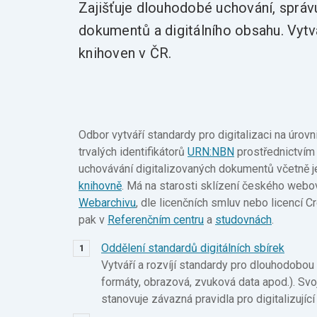
Zajišťuje dlouhodobé uchování, správu
dokumentů a digitálního obsahu. Vytv
knihoven v ČR.
Odbor vytváří standardy pro digitalizaci na úrovni
trvalých identifikátorů
URN:NBN
prostřednictvím
uchovávání digitalizovaných dokumentů včetně je
knihovně
. Má na starosti sklízení českého webo
Webarchivu
, dle licenčních smluv nebo licencí 
pak v
Referenčním centru
a
studovnách
.
Oddělení standardů digitálních sbírek
Vytváří a rozvíjí standardy pro dlouhodobou
formáty, obrazová, zvuková data apod.). Svoj
stanovuje závazná pravidla pro digitalizující