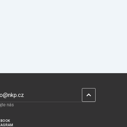
fo@nkp.cz
jte nás
EBOOK
TAGRAM