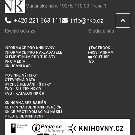
Mariánské nám. 190/5, 110 00 Praha 1
+420 221 663 111
info@nkp.cz
Rychlé odkazy
Sledujte nás
INFORMACE PRO KNIHOVNY
FACEBOOK
INFORMACE PRO NAKLADATELE
INSTAGRAM
KLEMENTINUM PRO TURISTY
YOUTUBE
PRO MÉDIA
X
KNIHOVNÍ ŘÁD
POVINNÉ VÝTISKY
OTEVŘENÁ DATA
RYCHLÉ HLEDÁNÍ - ŠTÍTKY
FAQ - SLUŽBY NK ČR
FAQ - KATALOG NK ČR
KNIHOVNA BEZ BARIÉR
GDPR V NÁRODNÍ KNIHOVNĚ ČR
NK ČR PROTI DOMÁCÍMU NÁSILÍ
PTEJTE SE KNIHOVNY