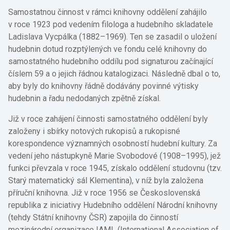
Samostatnou činnost v rámci knihovny oddělení zahájilo
v roce 1923 pod vedením filologa a hudebního skladatele
Ladislava Vycpálka (1882–1969). Ten se zasadil o uložení
hudebnin dotud rozptýlených ve fondu celé knihovny do
samostatného hudebního oddílu pod signaturou začínající
číslem 59 a o jejich řádnou katalogizaci. Následně dbal o to,
aby byly do knihovny řádně dodávány povinné výtisky
hudebnin a řadu nedodaných zpětně získal.
Již v roce zahájení činnosti samostatného oddělení byly
založeny i sbírky notových rukopisů a rukopisné
korespondence významných osobností hudební kultury. Za
vedení jeho nástupkyně Marie Svobodové (1908–1995), jež
funkci převzala v roce 1945, získalo oddělení studovnu (tzv.
Starý matematický sál Klementina), v níž byla založena
příruční knihovna. Již v roce 1956 se Československá
republika z iniciativy Hudebního oddělení Národní knihovny
(tehdy Státní knihovny ČSR) zapojila do činností
mezinárodní organizace IAML (International Association of