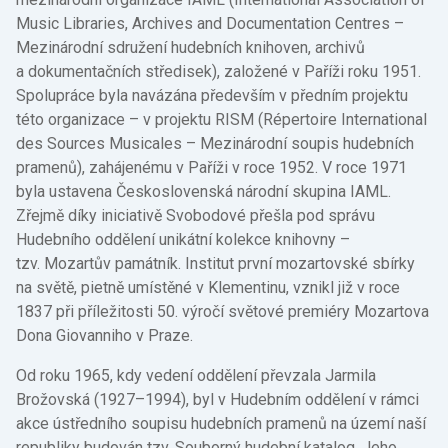
Music Libraries, Archives and Documentation Centres –
Mezinárodní sdružení hudebních knihoven, archivů
a dokumentačních středisek), založené v Paříži roku 1951.
Spolupráce byla navázána především v předním projektu
této organizace – v projektu RISM (Répertoire International
des Sources Musicales – Mezinárodní soupis hudebních
pramenů), zahájenému v Paříži v roce 1952. V roce 1971
byla ustavena Československá národní skupina IAML.
Zřejmě díky iniciativě Svobodové přešla pod správu
Hudebního oddělení unikátní kolekce knihovny –
tzv. Mozartův památník. Institut první mozartovské sbírky
na světě, pietně umístěné v Klementinu, vznikl již v roce
1837 při příležitosti 50. výročí světové premiéry Mozartova
Dona Giovanniho v Praze.
Od roku 1965, kdy vedení oddělení převzala Jarmila
Brožovská (1927–1994), byl v Hudebním oddělení v rámci
akce ústředního soupisu hudebních pramenů na území naší
republiky budován tzv. Souborný hudební katalog. Jeho