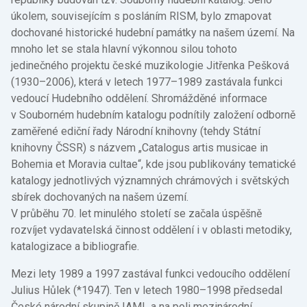
úkolem, souvisejícím s posláním RISM, bylo zmapovat
dochované historické hudební památky na našem území. Na
mnoho let se stala hlavní výkonnou silou tohoto
jedinečného projektu české muzikologie Jitřenka Pešková
(1930–2006), která v letech 1977–1989 zastávala funkci
vedoucí Hudebního oddělení. Shromážděné informace
v Souborném hudebním katalogu podnítily založení odborně
zaměřené ediční řady Národní knihovny (tehdy Státní
knihovny ČSSR) s názvem „Catalogus artis musicae in
Bohemia et Moravia cultae“, kde jsou publikovány tematické
katalogy jednotlivých významných chrámových i světských
sbírek dochovaných na našem území.
V průběhu 70. let minulého století se začala úspěšně
rozvíjet vydavatelská činnost oddělení i v oblasti metodiky,
katalogizace a bibliografie.
Mezi lety 1989 a 1997 zastával funkci vedoucího oddělení
Julius Hůlek (*1947). Ten v letech 1980–1998 předsedal
České národní skupině IAML a na poli mezinárodní