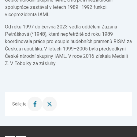
spolupráce zastával v letech 1989–1992 funkci
viceprezidenta IAML.
Od roku 1997 do června 2023 vedla oddělení Zuzana
Petrášková (*1948), která nepřetržitě od roku 1989
koordinovala práce pro soupis hudebních pramenů RISM za
Českou republiku. V letech 1999–2005 byla předsedkyní
České národní skupiny IAML. V roce 2016 získala Medaili
Z. V. Tobolky za zásluhy.
Sdílejte:
Sdílet
Sdílet
stránku
stránku
na
na
Facebook
X