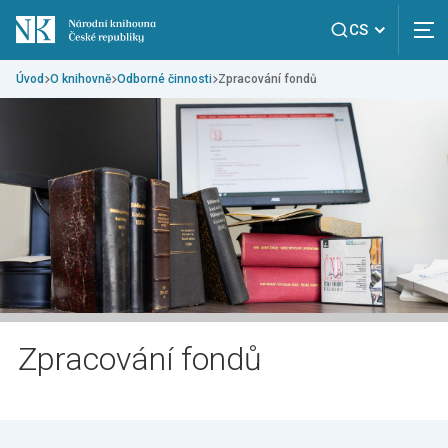
CS
Úvod
O knihovně
Odborné činnosti
Zpracování fondů
Zpracování fondů