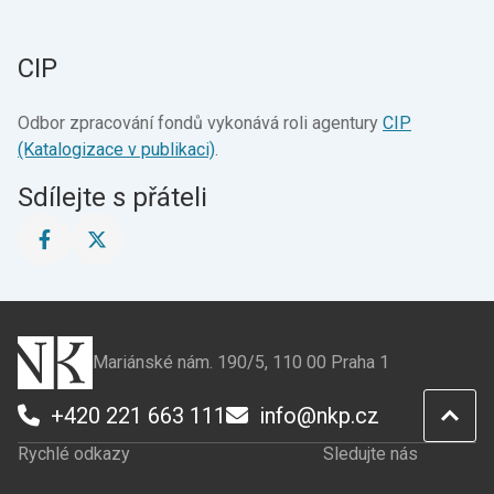
CIP
Odbor zpracování fondů vykonává roli agentury
CIP
(Katalogizace v publikaci)
.
Sdílejte s přáteli
Sdílet
Sdílet
stránku
stránku
na
na
Facebook
X
Mariánské nám. 190/5, 110 00 Praha 1
+420 221 663 111
info@nkp.cz
Rychlé odkazy
Sledujte nás