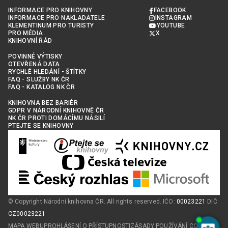
INFORMACE PRO KNIHOVNY
FACEBOOK
INFORMACE PRO NAKLADATELE
INSTAGRAM
KLEMENTINUM PRO TURISTY
YOUTUBE
PRO MÉDIA
X
KNIHOVNÍ ŘÁD
POVINNÉ VÝTISKY
OTEVŘENÁ DATA
RYCHLÉ HLEDÁNÍ - ŠTÍTKY
FAQ - SLUŽBY NK ČR
FAQ - KATALOG NK ČR
KNIHOVNA BEZ BARIÉR
GDPR V NÁRODNÍ KNIHOVNĚ ČR
NK ČR PROTI DOMÁCÍMU NÁSILÍ
PTEJTE SE KNIHOVNY
© Copyright Národní knihovna ČR. All rights reserved. IČO:
00023221
DIČ:
CZ00023221
MAPA WEBU
PROHLÁŠENÍ O PŘÍSTUPNOSTI
ZÁSADY POUŽÍVÁNÍ COOKIES