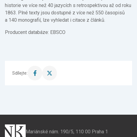
historie ve více než 40 jazycích s retrospektivou až od roku
1863. Plné texty jsou dostupné z více než 550 časopisů
a 140 monografií, lze vyhledat i citace z článků.
Producent databáze: EBSCO
Sdílejte:
Sdílet
Sdílet
stránku
stránku
na
na
Facebook
X
Mariánské nám. 190/5, 110 00 Praha 1