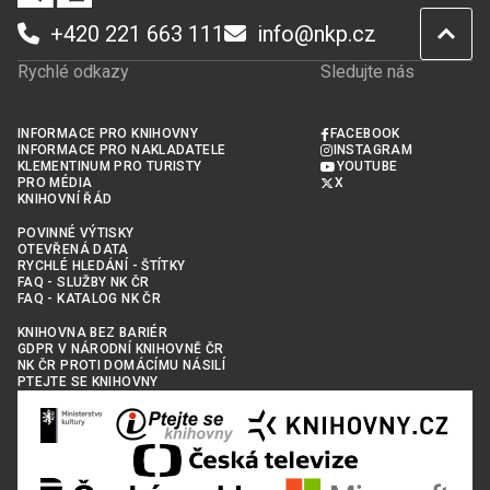
+420 221 663 111
info@nkp.cz
Rychlé odkazy
Sledujte nás
INFORMACE PRO KNIHOVNY
FACEBOOK
INFORMACE PRO NAKLADATELE
INSTAGRAM
KLEMENTINUM PRO TURISTY
YOUTUBE
PRO MÉDIA
X
KNIHOVNÍ ŘÁD
POVINNÉ VÝTISKY
OTEVŘENÁ DATA
RYCHLÉ HLEDÁNÍ - ŠTÍTKY
FAQ - SLUŽBY NK ČR
FAQ - KATALOG NK ČR
KNIHOVNA BEZ BARIÉR
GDPR V NÁRODNÍ KNIHOVNĚ ČR
NK ČR PROTI DOMÁCÍMU NÁSILÍ
PTEJTE SE KNIHOVNY