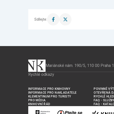
Sdílejte:
Sdílet
Sdílet
stránku
stránku
na
na
Facebook
X
Mariánské nám. 190/5, 110 00 Praha 1
Rychlé odkazy
INFORMACE PRO KNIHOVNY
POVINNÉ VÝT
INFORMACE PRO NAKLADATELE
OTEVŘENÁ D
KLEMENTINUM PRO TURISTY
RYCHLÉ HLED
PRO MÉDIA
FAQ - SLUŽB
KNIHOVNÍ ŘÁD
FAQ - KATAL