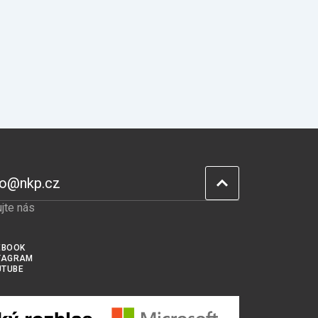
fo@nkp.cz
jte nás
EBOOK
TAGRAM
UTUBE