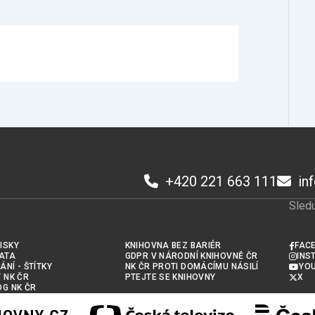
+420 221 663 111
in
Sledu
ISKY
KNIHOVNA BEZ BARIÉR
FAC
ATA
GDPR V NÁRODNÍ KNIHOVNĚ ČR
INS
ÁNÍ - ŠTÍTKY
NK ČR PROTI DOMÁCÍMU NÁSILÍ
YO
Y NK ČR
PTEJTE SE KNIHOVNY
X
OG NK ČR