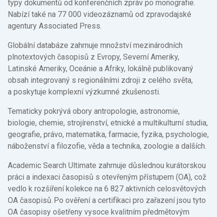
typy dokumentů od konferenčních zpráv po monografie.
Nabízí také na 77 000 videozáznamů od zpravodajské
agentury Associated Press.
Globální databáze zahrnuje množství mezinárodních
plnotextových časopisů z Evropy, Severní Ameriky,
Latinské Ameriky, Oceánie a Afriky, lokálně publikovaný
obsah integrovaný s regionálními zdroji z celého světa,
a poskytuje komplexní výzkumné zkušenosti.
Tematicky pokrývá obory antropologie, astronomie,
biologie, chemie, strojírenství, etnické a multikulturní studia,
geografie, právo, matematika, farmacie, fyzika, psychologie,
náboženství a filozofie, věda a technika, zoologie a dalších.
Academic Search Ultimate zahrnuje důslednou kurátorskou
práci a indexaci časopisů s otevřeným přístupem (OA), což
vedlo k rozšíření kolekce na 6 827 aktivních celosvětových
OA časopisů. Po ověření a certifikaci pro zařazení jsou tyto
OA časopisy ošetřeny vysoce kvalitním předmětovým