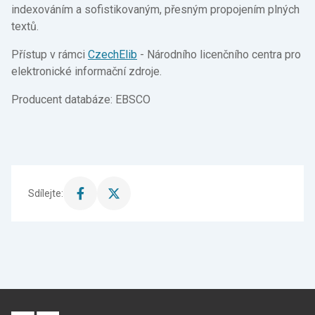
indexováním a sofistikovaným, přesným propojením plných
textů.
Přístup v rámci
CzechElib
- Národního licenčního centra pro
elektronické informační zdroje.
Producent databáze: EBSCO
Sdílejte:
Sdílet
Sdílet
stránku
stránku
na
na
Facebook
X