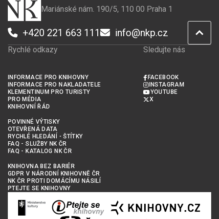
Mariánské nám. 190/5, 110 00 Praha 1
+420 221 663 111
info@nkp.cz
Rychlé odkazy
Sledujte nás
INFORMACE PRO KNIHOVNY
FACEBOOK
INFORMACE PRO NAKLADATELE
INSTAGRAM
KLEMENTINUM PRO TURISTY
YOUTUBE
PRO MÉDIA
X
KNIHOVNÍ ŘÁD
POVINNÉ VÝTISKY
OTEVŘENÁ DATA
RYCHLÉ HLEDÁNÍ - ŠTÍTKY
FAQ - SLUŽBY NK ČR
FAQ - KATALOG NK ČR
KNIHOVNA BEZ BARIÉR
GDPR V NÁRODNÍ KNIHOVNĚ ČR
NK ČR PROTI DOMÁCÍMU NÁSILÍ
PTEJTE SE KNIHOVNY