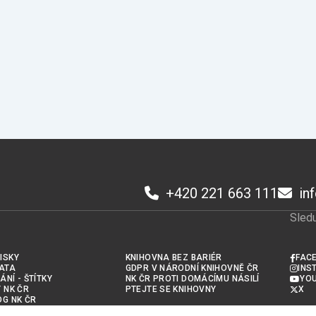
+420 221 663 111
in
Sledu
ISKY
KNIHOVNA BEZ BARIÉR
FAC
ATA
GDPR V NÁRODNÍ KNIHOVNĚ ČR
INS
ÁNÍ - ŠTÍTKY
NK ČR PROTI DOMÁCÍMU NÁSILÍ
YO
Y NK ČR
PTEJTE SE KNIHOVNY
X
OG NK ČR