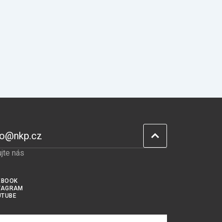
fo@nkp.cz
jte nás
EBOOK
TAGRAM
UTUBE