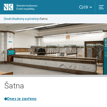
CS
Úvod
Studovny a prostory
Šatna
Šatna
Dnes je zavřeno