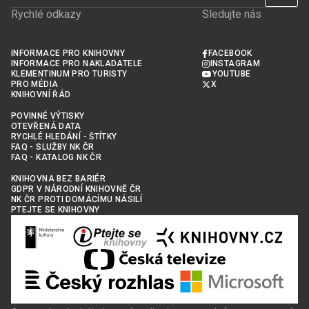
Rychlé odkazy
Sledujte nás
INFORMACE PRO KNIHOVNY
FACEBOOK
INFORMACE PRO NAKLADATELE
INSTAGRAM
KLEMENTINUM PRO TURISTY
YOUTUBE
PRO MÉDIA
X
KNIHOVNÍ ŘÁD
POVINNÉ VÝTISKY
OTEVŘENÁ DATA
RYCHLÉ HLEDÁNÍ - ŠTÍTKY
FAQ - SLUŽBY NK ČR
FAQ - KATALOG NK ČR
KNIHOVNA BEZ BARIÉR
GDPR V NÁRODNÍ KNIHOVNĚ ČR
NK ČR PROTI DOMÁCÍMU NÁSILÍ
PTEJTE SE KNIHOVNY