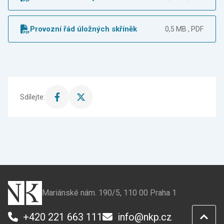
Provozní řád úložných skříněk
0,5 MB , PDF
Sdílejte:
Sdílet
Sdílet
stránku
stránku
na
na
Facebook
X
Mariánské nám. 190/5, 110 00 Praha 1
+420 221 663 111
info@nkp.cz