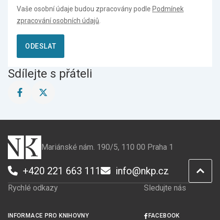
Vaše osobní údaje budou zpracovány podle
Podmínek
zpracování osobních údajů
.
ODESLAT
Sdílejte s přáteli
Sdílet
Sdílet
stránku
stránku
na
na
Facebook
X
Mariánské nám. 190/5, 110 00 Praha 1
+420 221 663 111
info@nkp.cz
Rychlé odkazy
Sledujte nás
INFORMACE PRO KNIHOVNY
FACEBOOK