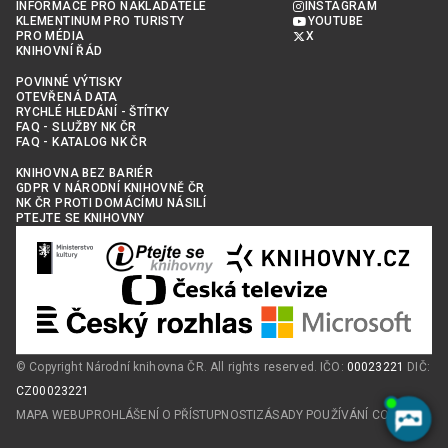
INFORMACE PRO NAKLADATELE
INSTAGRAM
KLEMENTINUM PRO TURISTY
YOUTUBE
PRO MÉDIA
X
KNIHOVNÍ ŘÁD
POVINNÉ VÝTISKY
OTEVŘENÁ DATA
RYCHLÉ HLEDÁNÍ - ŠTÍTKY
FAQ - SLUŽBY NK ČR
FAQ - KATALOG NK ČR
KNIHOVNA BEZ BARIÉR
GDPR V NÁRODNÍ KNIHOVNĚ ČR
NK ČR PROTI DOMÁCÍMU NÁSILÍ
PTEJTE SE KNIHOVNY
© Copyright Národní knihovna ČR. All rights reserved. IČO:
00023221
DIČ:
CZ00023221
MAPA WEBU
PROHLÁŠENÍ O PŘÍSTUPNOSTI
ZÁSADY POUŽÍVÁNÍ COOKIES