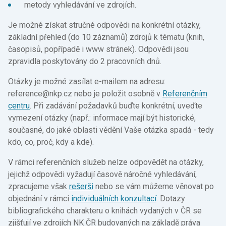
metody vyhledávání ve zdrojích.
Je možné získat stručné odpovědi na konkrétní otázky,
základní přehled (do 10 záznamů) zdrojů k tématu (knih,
časopisů, popřípadě i www stránek). Odpovědi jsou
zpravidla poskytovány do 2 pracovních dnů.
Otázky je možné zasílat e-mailem na adresu:
reference@nkp.cz nebo je položit osobně v
Referenčním
centru
. Při zadávání požadavků buďte konkrétní, uveďte
vymezení otázky (např.: informace mají být historické,
současné, do jaké oblasti vědění Vaše otázka spadá - tedy
kdo, co, proč, kdy a kde).
V rámci referenčních služeb nelze odpovědět na otázky,
jejichž odpovědi vyžadují časově náročné vyhledávání,
zpracujeme však
rešerši
nebo se vám můžeme věnovat po
objednání v rámci
individuálních konzultací
. Dotazy
bibliografického charakteru o knihách vydaných v ČR se
zjišťují ve zdrojích NK ČR budovaných na základě práva