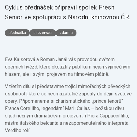
Cyklus přednášek připravil spolek Fresh
Senior ve spolupráci s Národní knihovnou ČR.
přednáška
s rezervací
zdarma
Eva Kaiserová a Roman Janál vás provedou světem
operních hvězd, které okouzlily publikum nejen výjimečným
hlasem, ale i svým projevem na filmovém plátně.
V třetím dílu si představíme trojici mimořádných pěveckých
osobností, které se nesmazatelně zapsaly do dějin světové
opery. Připomeneme si charismatického „prince tenorů“
Franca Corelliho, legendární Marii Callas – božskou divu
s jedinečným dramatickým projevem, i Piera Cappuccilliho,
mistra italského belcanta a nezapomenutelného interpreta
Verdiho rolí.