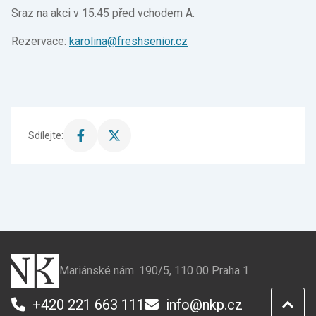
Sraz na akci v 15.45 před vchodem A.
Rezervace:
karolina@freshsenior.cz
Sdílejte:
Sdílet
Sdílet
stránku
stránku
na
na
Facebook
X
Mariánské nám. 190/5, 110 00 Praha 1
+420 221 663 111
info@nkp.cz