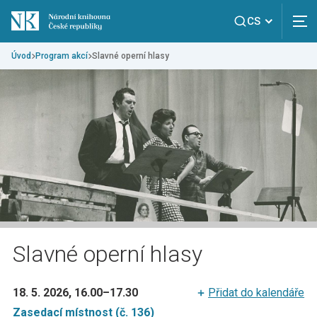
CS
Úvod
Program akcí
Slavné operní hlasy
Slavné operní hlasy
18. 5. 2026, 16.00
–
17.30
Přidat do kalendáře
Zasedací místnost (č. 136)