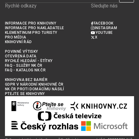
Rychlé odkazy
Sledujte nás
INFORMACE PRO KNIHOVNY
FACEBOOK
INFORMACE PRO NAKLADATELE
INSTAGRAM
KLEMENTINUM PRO TURISTY
YOUTUBE
PRO MÉDIA
X
KNIHOVNÍ ŘÁD
POVINNÉ VÝTISKY
OTEVŘENÁ DATA
RYCHLÉ HLEDÁNÍ - ŠTÍTKY
FAQ - SLUŽBY NK ČR
FAQ - KATALOG NK ČR
KNIHOVNA BEZ BARIÉR
GDPR V NÁRODNÍ KNIHOVNĚ ČR
NK ČR PROTI DOMÁCÍMU NÁSILÍ
PTEJTE SE KNIHOVNY