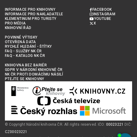
INFORMACE PRO KNIHOVNY
FACEBOOK
INFORMACE PRO NAKLADATELE
INSTAGRAM
KLEMENTINUM PRO TURISTY
YOUTUBE
PRO MÉDIA
X
KNIHOVNÍ ŘÁD
POVINNÉ VÝTISKY
OTEVŘENÁ DATA
RYCHLÉ HLEDÁNÍ - ŠTÍTKY
FAQ - SLUŽBY NK ČR
FAQ - KATALOG NK ČR
KNIHOVNA BEZ BARIÉR
GDPR V NÁRODNÍ KNIHOVNĚ ČR
NK ČR PROTI DOMÁCÍMU NÁSILÍ
PTEJTE SE KNIHOVNY
© Copyright Národní knihovna ČR. All rights reserved. IČO:
00023221
DIČ:
CZ00023221