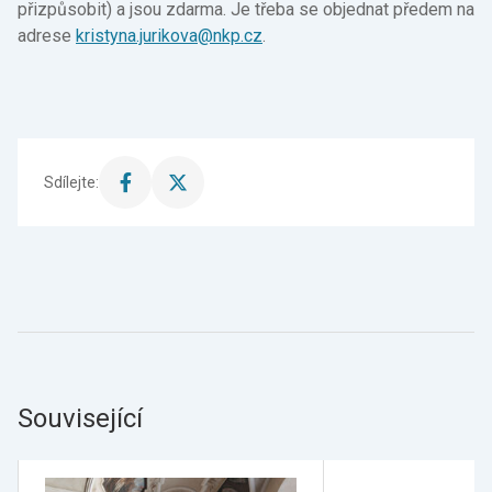
přizpůsobit) a jsou zdarma. Je třeba se objednat předem na
adrese
kristyna.jurikova@nkp.cz
.
Sdílejte:
Sdílet
Sdílet
stránku
stránku
na
na
Facebook
X
Související