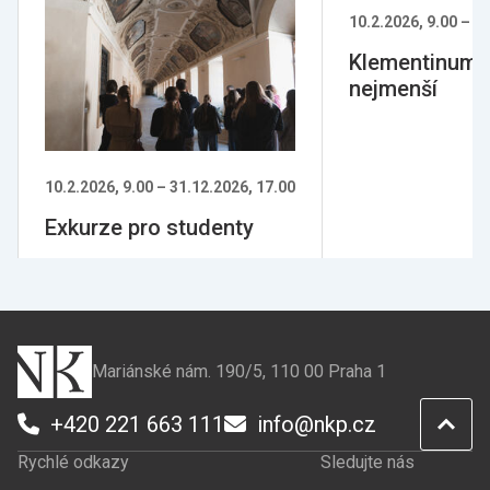
10.2.2026, 9.00
–
31
Klementinum 
nejmenší
10.2.2026, 9.00
–
31.12.2026, 17.00
Exkurze pro studenty
Mariánské nám. 190/5, 110 00 Praha 1
+420 221 663 111
info@nkp.cz
Rychlé odkazy
Sledujte nás