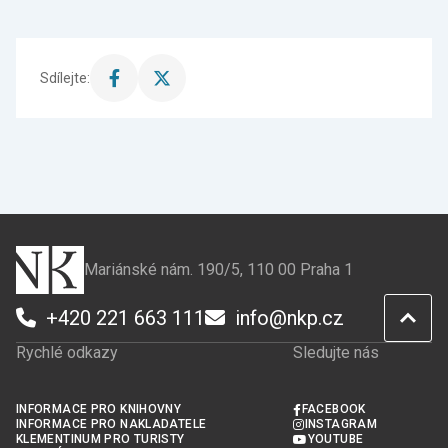
Sdílejte:
Sdílet
Sdílet
stránku
stránku
na
na
Facebook
X
Mariánské nám. 190/5, 110 00 Praha 1
+420 221 663 111
info@nkp.cz
Rychlé odkazy
Sledujte nás
INFORMACE PRO KNIHOVNY
FACEBOOK
INFORMACE PRO NAKLADATELE
INSTAGRAM
KLEMENTINUM PRO TURISTY
YOUTUBE