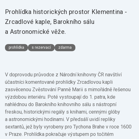
Prohlídka historických prostor Klementina -
Zrcadlové kaple, Barokního sálu
a Astronomické věže.
prohlídka
s rezervací
zdarma
V doprovodu průvodce z Národní knihovny ČR navštíví
účastníci komentované prohlídky Zrcadlovou kapli
zasvěcenou Zvěstování Panně Marii s mimořádně řešenou
výzdobou interiéru. Poté vystoupají do 1. patra, kde
nahlédnou do Barokního knihovního sálu s nástropní
freskou, historickými regály s knihami, cennými glóby
a astronomickými hodinami. V předsálí uvidí repliky
sextantů, jež byly vyrobeny pro Tychona Brahe v roce 1600
v Praze. Prohlídka pokračuje výstupem po točitém