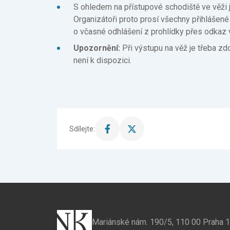
S ohledem na přístupové schodiště ve věži 
Organizátoři proto prosí všechny přihlášené
o včasné odhlášení z prohlídky přes odkaz 
Upozornění:
Při výstupu na věž je třeba zd
není k dispozici.
Sdílejte:
Sdílet
Sdílet
stránku
stránku
na
na
Facebook
X
Mariánské nám. 190/5, 110 00 Praha 1