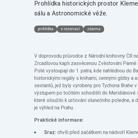
Prohlídka historických prostor Kleme
sálu a Astronomické věže.
prohlídka
s rezervací
zdarma
V doprovodu průvodce z Národní knihovny ČR nav
Zrcadlovou kapli zasvěcenou Zvěstování Panně 
Poté vystoupají do 1. patra, kde nahlédnou do Ba
historickými regály s knihami, cennými glóby a a
sextantů, jež byly vyrobeny pro Tychona Brahe v
výstupem po točitém schodišti do Meridiánové s
které sloužilo k určování slunečního poledne, a
je výhled na Prahu.
Praktické informace:
Sraz:
chvíli před začátkem na nádvoří Kleme