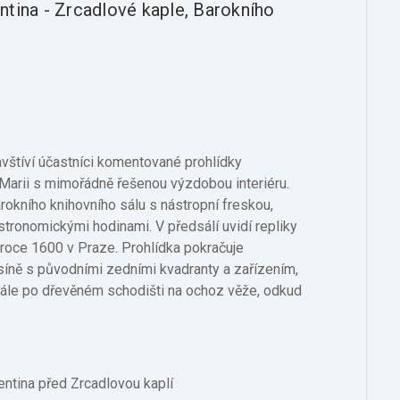
ntina - Zrcadlové kaple, Barokního
štíví účastníci komentované prohlídky
Marii s mimořádně řešenou výzdobou interiéru.
rokního knihovního sálu s nástropní freskou,
stronomickými hodinami. V předsálí uvidí repliky
 roce 1600 v Praze. Prohlídka pokračuje
íně s původními zedními kvadranty a zařízením,
 dále po dřevěném schodišti na ochoz věže, odkud
ntina před Zrcadlovou kaplí