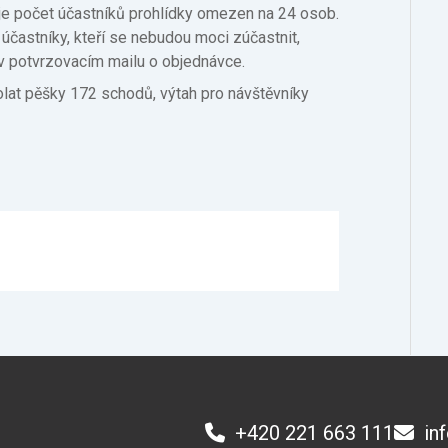
je počet účastníků prohlídky omezen na 24 osob.
 účastníky, kteří se nebudou moci zúčastnit,
v potvrzovacím mailu o objednávce.
olat pěšky 172 schodů, výtah pro návštěvníky
+420 221 663 111
in