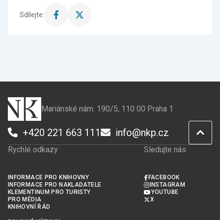
Sdílejte:
Sdílet
Sdílet
stránku
stránku
na
na
Facebook
X
Mariánské nám. 190/5, 110 00 Praha 1
+420 221 663 111
info@nkp.cz
Rychlé odkazy
Sledujte nás
INFORMACE PRO KNIHOVNY
FACEBOOK
INFORMACE PRO NAKLADATELE
INSTAGRAM
KLEMENTINUM PRO TURISTY
YOUTUBE
PRO MÉDIA
X
KNIHOVNÍ ŘÁD