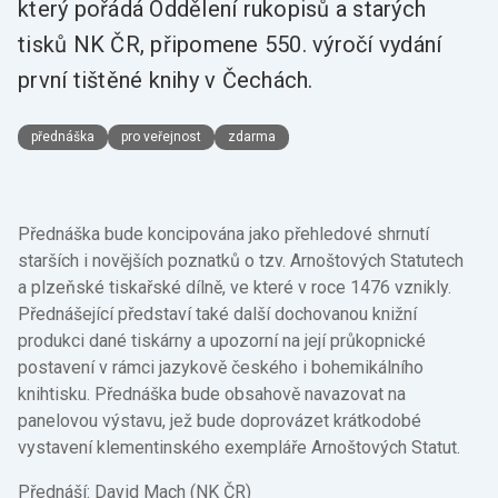
který pořádá Oddělení rukopisů a starých
tisků NK ČR, připomene 550. výročí vydání
první tištěné knihy v Čechách.
přednáška
pro veřejnost
zdarma
Přednáška bude koncipována jako přehledové shrnutí
starších i novějších poznatků o tzv. Arnoštových Statutech
a plzeňské tiskařské dílně, ve které v roce 1476 vznikly.
Přednášející představí také další dochovanou knižní
produkci dané tiskárny a upozorní na její průkopnické
postavení v rámci jazykově českého i bohemikálního
knihtisku. Přednáška bude obsahově navazovat na
panelovou výstavu, jež bude doprovázet krátkodobé
vystavení klementinského exempláře Arnoštových Statut.
Přednáší: David Mach (NK ČR)