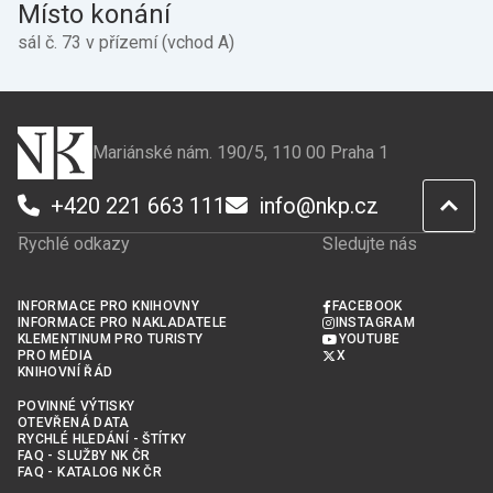
Místo konání
sál č. 73 v přízemí (vchod A)
Mariánské nám. 190/5, 110 00 Praha 1
+420 221 663 111
info@nkp.cz
Rychlé odkazy
Sledujte nás
INFORMACE PRO KNIHOVNY
FACEBOOK
INFORMACE PRO NAKLADATELE
INSTAGRAM
KLEMENTINUM PRO TURISTY
YOUTUBE
PRO MÉDIA
X
KNIHOVNÍ ŘÁD
POVINNÉ VÝTISKY
OTEVŘENÁ DATA
RYCHLÉ HLEDÁNÍ - ŠTÍTKY
FAQ - SLUŽBY NK ČR
FAQ - KATALOG NK ČR