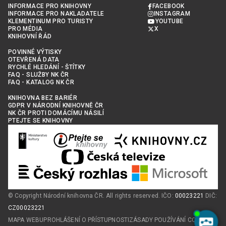
INFORMACE PRO KNIHOVNY
FACEBOOK
INFORMACE PRO NAKLADATELE
INSTAGRAM
KLEMENTINUM PRO TURISTY
YOUTUBE
PRO MÉDIA
X
KNIHOVNÍ ŘÁD
POVINNÉ VÝTISKY
OTEVŘENÁ DATA
RYCHLÉ HLEDÁNÍ - ŠTÍTKY
FAQ - SLUŽBY NK ČR
FAQ - KATALOG NK ČR
KNIHOVNA BEZ BARIÉR
GDPR V NÁRODNÍ KNIHOVNĚ ČR
NK ČR PROTI DOMÁCÍMU NÁSILÍ
PTEJTE SE KNIHOVNY
© Copyright Národní knihovna ČR. All rights reserved. IČO:
00023221
DIČ:
CZ00023221
MAPA WEBU
PROHLÁŠENÍ O PŘÍSTUPNOSTI
ZÁSADY POUŽÍVÁNÍ COOKIES