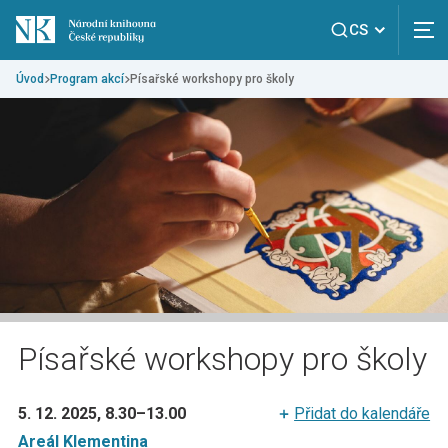
CS
Úvod
Program akcí
Písařské workshopy pro školy
Písařské workshopy pro školy
5. 12. 2025, 8.30
–
13.00
Přidat do kalendáře
Areál Klementina