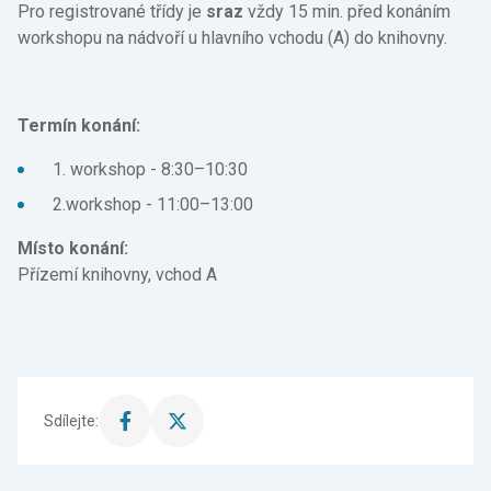
Pro registrované třídy je
sraz
vždy 15 min. před konáním
workshopu na nádvoří u hlavního vchodu (A) do knihovny.
Termín konání:
1. workshop - 8:30–10:30
2.workshop - 11:00–13:00
Místo konání:
Přízemí knihovny, vchod A
Sdílejte:
Sdílet
Sdílet
stránku
stránku
na
na