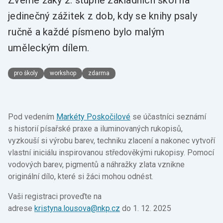
jedinečný zážitek z dob, kdy se knihy psaly
ručně a každé písmeno bylo malým
uměleckým dílem.
pro školy
workshop
zdarma
Pod vedením
Markéty Poskočilové
se účastníci seznámí
s historií písařské praxe a iluminovaných rukopisů,
vyzkouší si výrobu barev, techniku zlacení a nakonec vytvoří
vlastní iniciálu inspirovanou středověkými rukopisy. Pomocí
vodových barev, pigmentů a náhražky zlata vznikne
originální dílo, které si žáci mohou odnést.
Vaši registraci proveďte na
adrese
kristyna.lousova@nkp.cz
do 1. 12. 2025