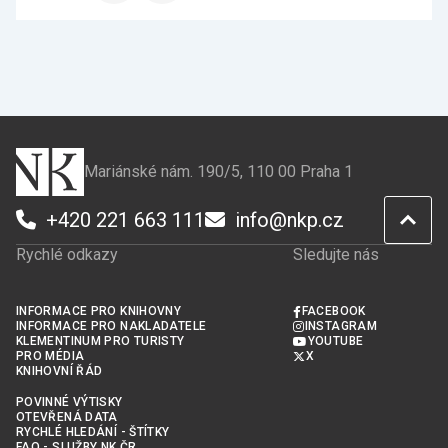
stránku
stránku
na
na
Facebook
X
Mariánské nám. 190/5, 110 00 Praha 1
+420 221 663 111
info@nkp.cz
Rychlé odkazy
Sledujte nás
INFORMACE PRO KNIHOVNY
FACEBOOK
INFORMACE PRO NAKLADATELE
INSTAGRAM
KLEMENTINUM PRO TURISTY
YOUTUBE
PRO MÉDIA
X
KNIHOVNÍ ŘÁD
POVINNÉ VÝTISKY
OTEVŘENÁ DATA
RYCHLÉ HLEDÁNÍ - ŠTÍTKY
FAQ - SLUŽBY NK ČR