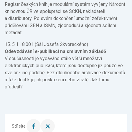
Registr českých knih je modulární systém vyvíjený Národní
knihovnou ČR ve spolupráci se SČKN, nakladateli
a distributory. Po svém dokončení umožní zefektivnění
přidělování ISBN a ISMN, zjednoduší a sjednotí sdílení
metadat.
15. 5. I 18:00 I (Sál Josefa Škvoreckého)
Odevzdávání e-publikací na smluvním základě
V současnosti je vydáváno stále větší množství
elektronických publikací, které jsou dostupné již pouze ve
své on-line podobě. Bez dlouhodobé archivace dokumentů
může dojít k jejich poškození nebo ztrátě. Jak tomu
předejít?
Sdílejte:
Sdílet
Sdílet