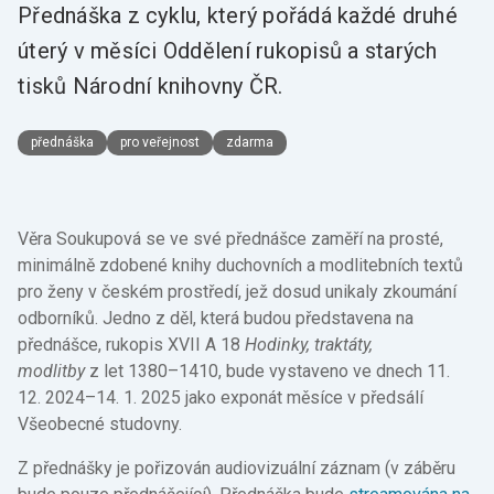
Přednáška z cyklu, který pořádá každé druhé
úterý v měsíci Oddělení rukopisů a starých
tisků Národní knihovny ČR.
přednáška
pro veřejnost
zdarma
Věra Soukupová se ve své přednášce zaměří na prosté,
minimálně zdobené knihy duchovních a modlitebních textů
pro ženy v českém prostředí, jež dosud unikaly zkoumání
odborníků. Jedno z děl, která budou představena na
přednášce, rukopis XVII A 18
Hodinky, traktáty,
modlitby
z let 1380–1410, bude vystaveno ve dnech 11.
12. 2024–14. 1. 2025 jako exponát měsíce v předsálí
Všeobecné studovny.
Z přednášky je pořizován audiovizuální záznam (v záběru