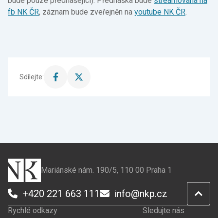
bude pouze přednášející). Přednáška bude
streamována na
fb NK ČR
, záznam bude zveřejněn na
youtube NK ČR
.
Sdílejte:
Sdílet
Sdílet
stránku
stránku
na
na
Facebook
X
Mariánské nám. 190/5, 110 00 Praha 1
+420 221 663 111
info@nkp.cz
Rychlé odkazy
Sledujte nás