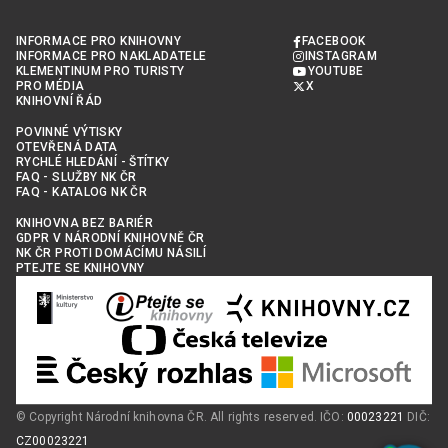
INFORMACE PRO KNIHOVNY
FACEBOOK
INFORMACE PRO NAKLADATELE
INSTAGRAM
KLEMENTINUM PRO TURISTY
YOUTUBE
PRO MÉDIA
X
KNIHOVNÍ ŘÁD
POVINNÉ VÝTISKY
OTEVŘENÁ DATA
RYCHLÉ HLEDÁNÍ - ŠTÍTKY
FAQ - SLUŽBY NK ČR
FAQ - KATALOG NK ČR
KNIHOVNA BEZ BARIÉR
GDPR V NÁRODNÍ KNIHOVNĚ ČR
NK ČR PROTI DOMÁCÍMU NÁSILÍ
PTEJTE SE KNIHOVNY
© Copyright Národní knihovna ČR. All rights reserved. IČO:
00023221
DIČ:
CZ00023221