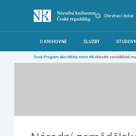
Otevírací doba
O KNIHOVNĚ
SLUŽBY
STUDOVN
Úvod
Program akcí
Místa mimo NK
Národní zemědělské m