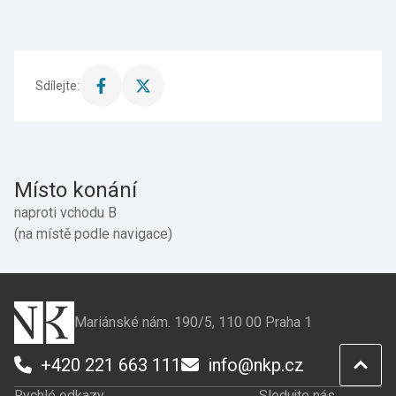
Sdílejte:
Sdílet
Sdílet
stránku
stránku
na
na
Facebook
X
Místo konání
naproti vchodu B
(na místě podle navigace)
Mariánské nám. 190/5, 110 00 Praha 1
+420 221 663 111
info@nkp.cz
Rychlé odkazy
Sledujte nás