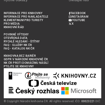
INFORMACE PRO KNIHOVNY
FACEBOOK
INFORMACE PRO NAKLADATELE
INSTAGRAM
KLEMENTINUM PRO TURISTY
YOUTUBE
PRO MÉDIA
X
KNIHOVNÍ ŘÁD
POVINNÉ VÝTISKY
OTEVŘENÁ DATA
RYCHLÉ HLEDÁNÍ - ŠTÍTKY
FAQ - SLUŽBY NK ČR
FAQ - KATALOG NK ČR
KNIHOVNA BEZ BARIÉR
GDPR V NÁRODNÍ KNIHOVNĚ ČR
NK ČR PROTI DOMÁCÍMU NÁSILÍ
PTEJTE SE KNIHOVNY
© Copyright Národní knihovna ČR. All rights reserved. IČO:
00023221
DIČ: