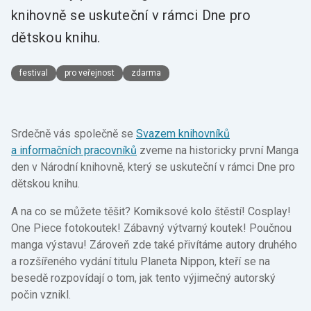
knihovně se uskuteční v rámci Dne pro
dětskou knihu.
festival
pro veřejnost
zdarma
Srdečně vás společně se
Svazem knihovníků
a informačních pracovníků
zveme na historicky první Manga
den v Národní knihovně, který se uskuteční v rámci Dne pro
dětskou knihu.
A na co se můžete těšit? Komiksové kolo štěstí! Cosplay!
One Piece fotokoutek! Zábavný výtvarný koutek! Poučnou
manga výstavu! Zároveň zde také přivítáme autory druhého
a rozšířeného vydání titulu Planeta Nippon, kteří se na
besedě rozpovídají o tom, jak tento výjimečný autorský
počin vznikl.