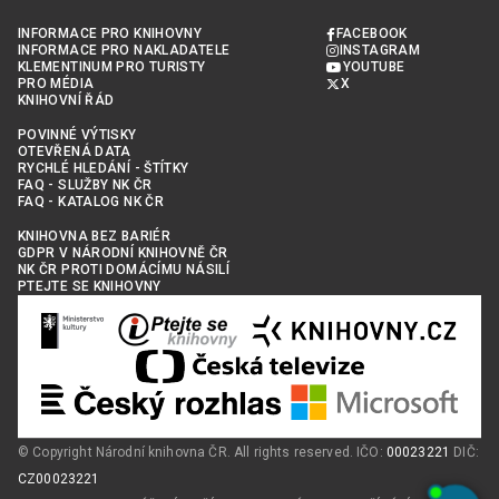
INFORMACE PRO KNIHOVNY
FACEBOOK
INFORMACE PRO NAKLADATELE
INSTAGRAM
KLEMENTINUM PRO TURISTY
YOUTUBE
PRO MÉDIA
X
KNIHOVNÍ ŘÁD
POVINNÉ VÝTISKY
OTEVŘENÁ DATA
RYCHLÉ HLEDÁNÍ - ŠTÍTKY
FAQ - SLUŽBY NK ČR
FAQ - KATALOG NK ČR
KNIHOVNA BEZ BARIÉR
GDPR V NÁRODNÍ KNIHOVNĚ ČR
NK ČR PROTI DOMÁCÍMU NÁSILÍ
PTEJTE SE KNIHOVNY
© Copyright Národní knihovna ČR. All rights reserved. IČO:
00023221
DIČ:
CZ00023221