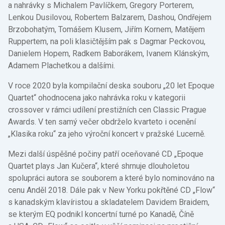
a nahrávky s Michalem Pavlíčkem, Gregory Porterem,
Lenkou Dusilovou, Robertem Balzarem, Dashou, Ondřejem
Brzobohatým, Tomášem Klusem, Jiřím Kornem, Matějem
Ruppertem, na poli klasičtějším pak s Dagmar Peckovou,
Danielem Hopem, Radkem Baborákem, Ivanem Klánským,
Adamem Plachetkou a dalšími.
V roce 2020 byla kompilační deska souboru „20 let Epoque
Quartet“ ohodnocena jako nahrávka roku v kategorii
crossover v rámci udílení prestižních cen Classic Prague
Awards. V ten samý večer obdrželo kvarteto i ocenění
„Klasika roku“ za jeho výroční koncert v pražské Lucerně.
Mezi další úspěšné počiny patří oceňované CD „Epoque
Quartet plays Jan Kučera“, které shrnuje dlouholetou
spolupráci autora se souborem a které bylo nominováno na
cenu Anděl 2018. Dále pak v New Yorku pokřtěné CD „Flow“
s kanadským klavíristou a skladatelem Davidem Braidem,
se kterým EQ podnikl koncertní turné po Kanadě, Číně