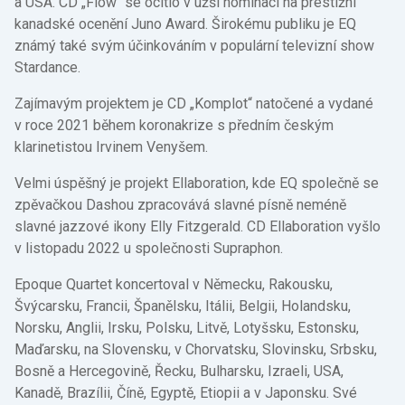
a USA. CD „Flow“ se ocitlo v užší nominaci na prestižní
kanadské ocenění Juno Award. Širokému publiku je EQ
známý také svým účinkováním v populární televizní show
Stardance.
Zajímavým projektem je CD „Komplot“ natočené a vydané
v roce 2021 během koronakrize s předním českým
klarinetistou Irvinem Venyšem.
Velmi úspěšný je projekt Ellaboration, kde EQ společně se
zpěvačkou Dashou zpracovává slavné písně neméně
slavné jazzové ikony Elly Fitzgerald. CD Ellaboration vyšlo
v listopadu 2022 u společnosti Supraphon.
Epoque Quartet koncertoval v Německu, Rakousku,
Švýcarsku, Francii, Španělsku, Itálii, Belgii, Holandsku,
Norsku, Anglii, Irsku, Polsku, Litvě, Lotyšsku, Estonsku,
Maďarsku, na Slovensku, v Chorvatsku, Slovinsku, Srbsku,
Bosně a Hercegovině, Řecku, Bulharsku, Izraeli, USA,
Kanadě, Brazílii, Číně, Egyptě, Etiopii a v Japonsku. Své