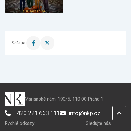
Sdílejte:
Sdílet
Sdílet
stránku
stránku
na
na
Facebook
X
Mariánské nám. 190/5, 110 00 Praha 1
+420 221 663 111
info@nkp.cz
Rychlé odkazy
Sledujte nás