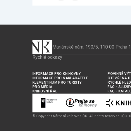
stránku
stránku
na
na
Facebook
X
Mariánské nám. 190/5, 110 00 Praha 1
Rychlé odkazy
INFORMACE PRO KNIHOVNY
POVINNÉ VÝT
INFORMACE PRO NAKLADATELE
OTEVŘENÁ D
KLEMENTINUM PRO TURISTY
RYCHLÉ HLED
PRO MÉDIA
FAQ - SLUŽB
KNIHOVNÍ ŘÁD
FAQ - KATAL
© Copyright Národní knihovna ČR. All rights reserved. IČO: