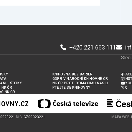
+420 221 663 111
in
Sledu
ISKY
KNIHOVNA BEZ BARIÉR
FAC
ATA
GDPR V NÁRODNÍ KNIHOVNĚ ČR
INS
ÁNÍ - ŠTÍTKY
NK ČR PROTI DOMÁCÍMU NÁSILÍ
YO
Y NK ČR
PTEJTE SE KNIHOVNY
X
OG NK ČR
00023221
DIČ:
CZ00023221
MAPA WEB