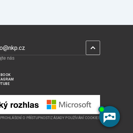
fo@nkp.cz
jte nás
EBOOK
TAGRAM
UTUBE
U
PROHLÁŠENÍ O PŘÍSTUPNOSTI
ZÁSADY POUŽÍVÁNÍ COOKIES