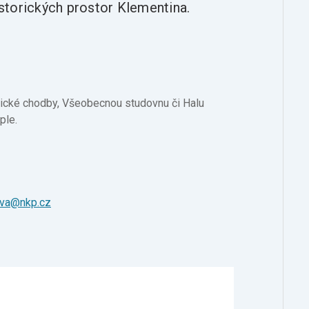
storických prostor Klementina.
nické chodby, Všeobecnou studovnu či Halu
ple.
ova@nkp.cz