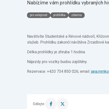
Nabízíme vám prohlídku vybraných hi
pro veřejnost
prohlídka
zdarma
Navštívíte Studentské a Révové nádvoří, Křižov
služeb. Prohlídku zakončí návštěva Zrcadlové ka
Délka prohlídky je zhruba 1 hodina.
Nájezdy pro vozíky budou zajištěny.
Rezervace: +420 734 850 026; email:
jana.mrnk
Sdílejte:
Sdílet
Sdílet