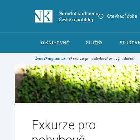
Otevírací doba
O KNIHOVNĚ
SLUŽBY
STUDOVN
Úvod
Program akcí
Exkurze pro pohybově znevýhodněné
Exkurze pro