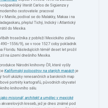
ošpanělský literát Carlos de Sigüenza y
i moderního cestovatele: pracoval
 v Manile, podíval se do Malakky, Makaa i na
Madagaskaru, přeplul Tichý, Indický i Atlantický
rátil do Mexika.
 příběh trosečníka z pobřeží Mexického zálivu
1490–1556/9), se v roce 1527 coby pokladník
 Floridu. Následujících téměř deset let prožil
zil na území dnešního Mexika.
z produkce Národní knihovny ČR, které vyšly
ace
Kalifornský poloostrov na starých mapách
je
 tvoří ukázky renesančních a barokních map
bové portréty kartografů, původních obyvatel
kního knihovního sálu.
 jako misionář, architekt a umělec v mexické
 akvarelových kreseb, jež je dnes známé pod