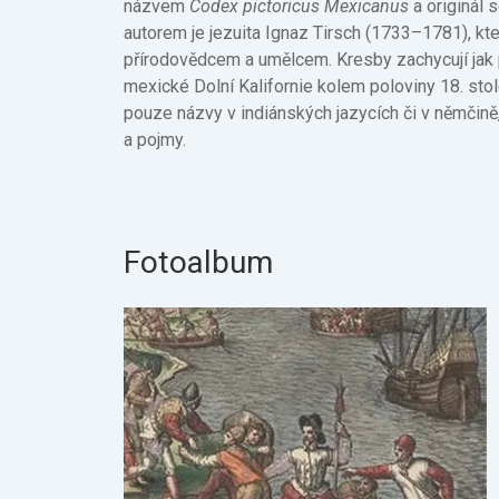
názvem
Codex pictoricus Mexicanus
a originál 
autorem je jezuita Ignaz Tirsch (1733–1781), kte
přírodovědcem a umělcem. Kresby zachycují jak po
mexické Dolní Kalifornie kolem poloviny 18. sto
pouze názvy v indiánských jazycích či v němčin
a pojmy.
Fotoalbum