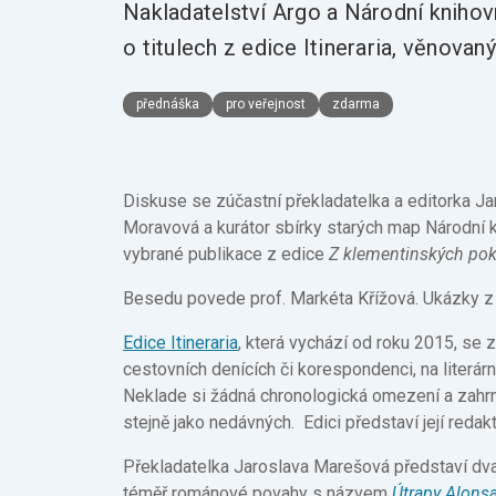
Nakladatelství Argo a Národní kniho
o titulech z edice Itineraria, věnova
přednáška
pro veřejnost
zdarma
Diskuse se zúčastní překladatelka a editorka J
Moravová a kurátor sbírky starých map Národní 
vybrané publikace z edice
Z klementinských po
Besedu povede prof. Markéta Křížová. Ukázky z k
Edice Itineraria
, která vychází od roku 2015, se 
cestovních denících či korespondenci, na literárn
Neklade si žádná chronologická omezení a zahrn
stejně jako nedávných. Edici představí její red
Překladatelka Jaroslava Marešová představí dv
téměř románové povahy s názvem
Útrapy Alons