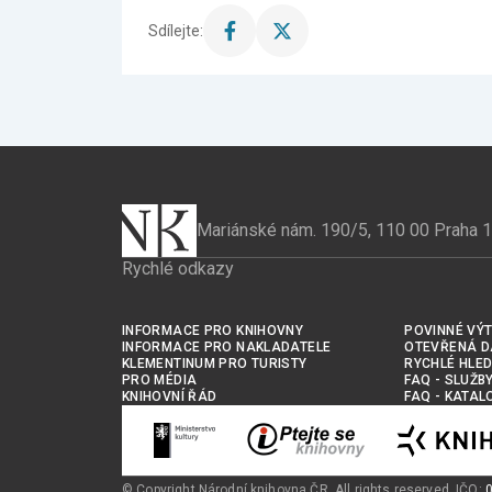
Sdílejte:
Sdílet
Sdílet
stránku
stránku
na
na
Facebook
X
Mariánské nám. 190/5, 110 00 Praha 1
Rychlé odkazy
INFORMACE PRO KNIHOVNY
POVINNÉ VÝT
INFORMACE PRO NAKLADATELE
OTEVŘENÁ D
KLEMENTINUM PRO TURISTY
RYCHLÉ HLED
PRO MÉDIA
FAQ - SLUŽB
KNIHOVNÍ ŘÁD
FAQ - KATAL
© Copyright Národní knihovna ČR. All rights reserved. IČO: