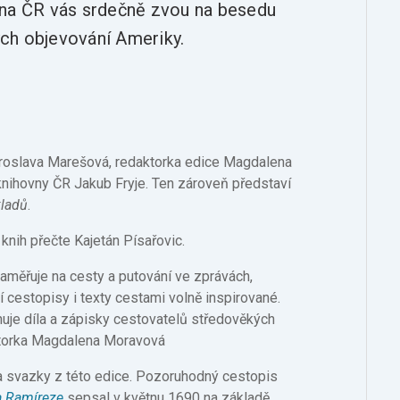
vna ČR vás srdečně zvou na besedu
ných objevování Ameriky.
aroslava Marešová, redaktorka edice Magdalena
knihovny ČR Jakub Fryje. Ten zároveň představí
kladů
.
nih přečte Kajetán Písařovic.
zaměřuje na cesty a putování ve zprávách,
í cestopisy i texty cestami volně inspirované.
uje díla a zápisky cestovatelů středověkých
aktorka Magdalena Moravová
a svazky z této edice. Pozoruhodný cestopis
a Ramíreze
sepsal v květnu 1690 na základě