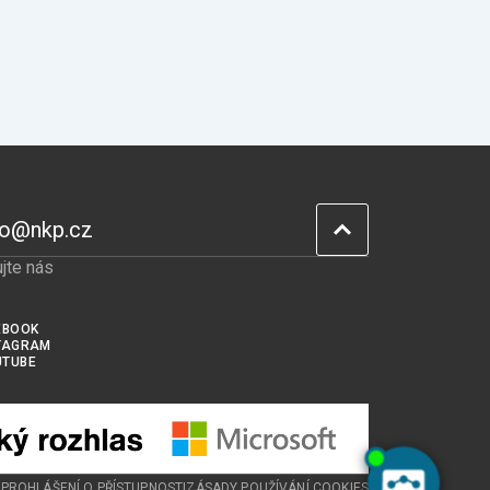
fo@nkp.cz
jte nás
EBOOK
TAGRAM
UTUBE
U
PROHLÁŠENÍ O PŘÍSTUPNOSTI
ZÁSADY POUŽÍVÁNÍ COOKIES