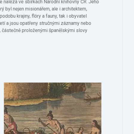
se nalézá ve sbírkách Národní knihovny ČR. Jeho
rý byl nejen misionářem, ale i architektem,
dobu krajiny, flóry a fauny, tak i obyvatel
letí a jsou opatřeny stručnými záznamy nebo
ě, částečně proloženými španělskými slovy