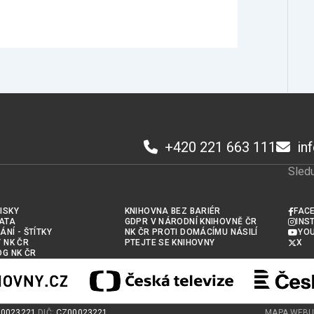
+420 221 663 111
in
Sledu
ISKY
KNIHOVNA BEZ BARIÉR
FAC
ATA
GDPR V NÁRODNÍ KNIHOVNĚ ČR
INS
ÁNÍ - ŠTÍTKY
NK ČR PROTI DOMÁCÍMU NÁSILÍ
YO
Y NK ČR
PTEJTE SE KNIHOVNY
X
OG NK ČR
00023221
DIČ:
CZ00023221
MAPA WEB