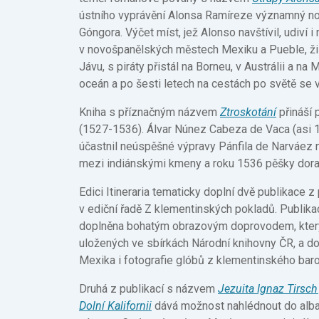
ústního vyprávění Alonsa Ramíreze významný nov
Góngora. Výčet míst, jež Alonso navštívil, udiví 
v novošpanělských městech Mexiku a Pueble, žil
Jávu, s piráty přistál na Borneu, v Austrálii a na 
oceán a po šesti letech na cestách po světě se v
Kniha s příznačným názvem
Ztroskotání
přináší
(1527-1536). Álvar Núnez Cabeza de Vaca (asi 
účastnil neúspěšné výpravy Pánfila de Narváez na
mezi indiánskými kmeny a roku 1536 pěšky dora
Edici Itineraria tematicky doplní dvě publikace 
v ediční řadě Z klementinských pokladů. Publik
doplněna bohatým obrazovým doprovodem, který
uložených ve sbírkách Národní knihovny ČR, a do
Mexika i fotografie glóbů z klementinského baro
Druhá z publikací s názvem
Jezuita Ignaz Tirsch
Dolní Kalifornii
dává možnost nahlédnout do alba