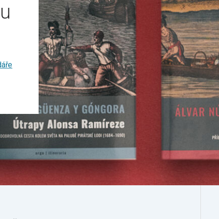
ou
dáře