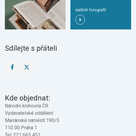
dalších fotografíí
Sdílejte s přáteli
Sdílet
Sdílet
stránku
stránku
na
na
Facebook
X
Kde objednat:
Národní knihovna ČR
Vydavatelské oddělení
Mariánské náměstí 190/5
110 00 Praha 1
Tel: 221 663 451