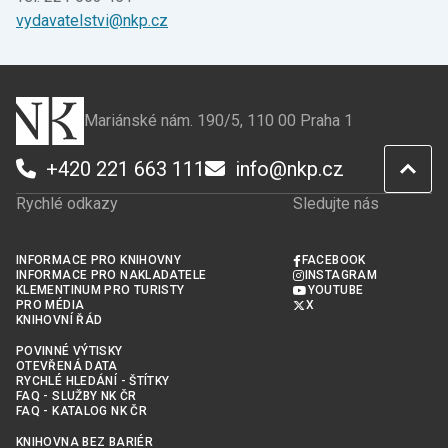
vydavatelstvi@nkp.cz
Mariánské nám. 190/5, 110 00 Praha 1
+420 221 663 111
info@nkp.cz
Rychlé odkazy
Sledujte nás
INFORMACE PRO KNIHOVNY
FACEBOOK
INFORMACE PRO NAKLADATELE
INSTAGRAM
KLEMENTINUM PRO TURISTY
YOUTUBE
PRO MÉDIA
X
KNIHOVNÍ ŘÁD
POVINNÉ VÝTISKY
OTEVŘENÁ DATA
RYCHLÉ HLEDÁNÍ - ŠTÍTKY
FAQ - SLUŽBY NK ČR
FAQ - KATALOG NK ČR
KNIHOVNA BEZ BARIÉR