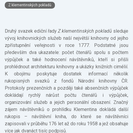
Z klementinských pokladů
Druhý svazek ediční řady
Z klementinských pokladů
sleduje
vývoj knihovnických služeb naší největší knihovny od jejího
zpřístupnění veřejnosti v roce 1777. Podstatné jsou
především dva ukazatele: počet čtenářů spolu s počtem
výpůjček a také hodnocení návštěvníků, kteří si přišli
prohlédnout architekturu knihovny a ukázky knižních cimélií.
K obojímu poskytuje dostatek informací několik
rukopisných svazků z fondů Národní knihovny ČR.
Protokoly prezenčních a později také absenčních výpůjček
dokládají rychlý nárůst počtu čtenářů i výpůjček,
organizování služeb a jejich personální obsazení. Značný
zájem návštěvníků o prohlídku Klementina dokládá další
rukopis – návštěvní kniha, do které se návštěvníci
zapisovali v průběhu 176 let až do roku 1958 a jež obsahuje
více jak dvanáct tisíc podpisů.