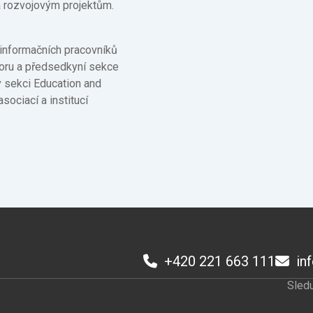
a rozvojovým projektům.
 informačních pracovníků
boru a předsedkyní sekce
v sekci Education and
sociací a institucí
+420 221 663 111
in
Sledu