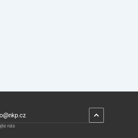
fo@nkp.cz
jte nás