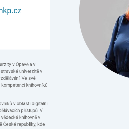
nkp.cz
rzity v Opavě a v
stravské univerzitě v
vzdělávání. Ve své
ch kompetencí knihovníků
níků v oblasti digitální
ělávacích přístupů. V
 vědecké knihovně v
ě České republiky, kde