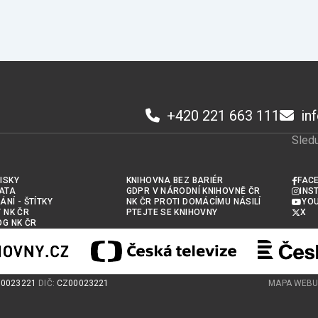
+420 221 663 111
in
Sledu
ISKY
KNIHOVNA BEZ BARIÉR
FAC
ATA
GDPR V NÁRODNÍ KNIHOVNĚ ČR
INS
ÁNÍ - ŠTÍTKY
NK ČR PROTI DOMÁCÍMU NÁSILÍ
YO
Y NK ČR
PTEJTE SE KNIHOVNY
X
OG NK ČR
00023221
DIČ:
CZ00023221
MAPA WEB