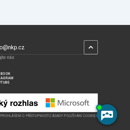
fo@nkp.cz
jte nás
EBOOK
TAGRAM
UTUBE
U
PROHLÁŠENÍ O PŘÍSTUPNOSTI
ZÁSADY POUŽÍVÁNÍ COOKIES