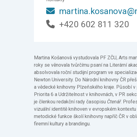
martina.kosanova@
+420 602 811 320
Martina Košanová vystudovala PF ZČU, Arts man
roky se věnovala tvůrčímu psaní na Literární aka
absolvovala roční studijní program ve specializ
Newton University. Do Národní knihovny ČR přešla
a vědecké knihovny Plzeňského kraje. Působí v
Priorita 6 a Udržitelnost v knihovnách, v PR sek
je členkou redakční rady časopisu
Čtenář
. Profe
vizuální identitě knihoven v evropském kontextu 
metodické funkce školí knihovny napříč ČR v ob
firemní kultury a brandingu.