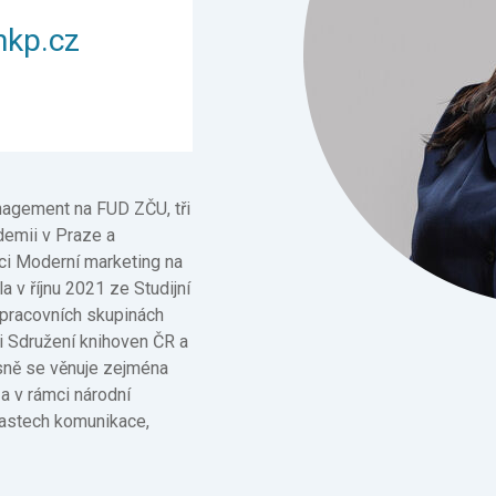
nkp.cz
agement na FUD ZČU, tři
demii v Praze a
aci Moderní marketing na
 v říjnu 2021 ze Studijní
 pracovních skupinách
ci Sdružení knihoven ČR a
sně se věnuje zejména
a v rámci národní
lastech komunikace,