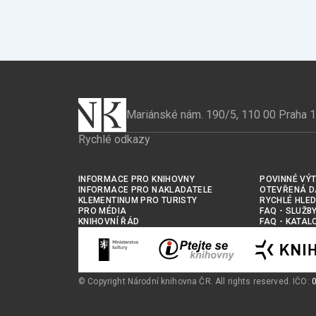
Mariánské nám. 190/5, 110 00 Praha 1
Rychlé odkazy
INFORMACE PRO KNIHOVNY
POVINNÉ VÝT
INFORMACE PRO NAKLADATELE
OTEVŘENÁ D
KLEMENTINUM PRO TURISTY
RYCHLÉ HLED
PRO MÉDIA
FAQ - SLUŽB
KNIHOVNÍ ŘÁD
FAQ - KATAL
© Copyright Národní knihovna ČR. All rights reserved. IČO: