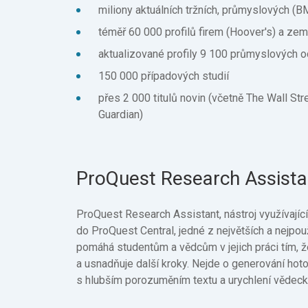
miliony aktuálních tržních, průmyslových (B
téměř 60 000 profilů firem (Hoover's) a zem
aktualizované profily 9 100 průmyslových o
150 000 případových studií
přes 2 000 titulů novin (včetně The Wall St
Guardian)
ProQuest Research Assista
ProQuest Research Assistant, nástroj využívající
do ProQuest Central, jedné z největších a nejpo
pomáhá studentům a vědcům v jejich práci tím, ž
a usnadňuje další kroky. Nejde o generování hot
s hlubším porozuměním textu a urychlení věde