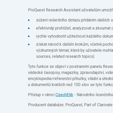
ProQuest Research Assistant uživatelům umožň
zúžení rešeršního dotazu přidáním dalších s
efektivněji prohlížet, analyzovat a zkouma
rychle vyhodnotit užitečnost každého doku
získat návod k dalším krokům, včetně pocho
výzkumných témat, která by uživatele mohla
sources, related research topics)
Tyto funkce se objeví v postranním panelu Resea
vědecké časopisy, magazíny, zpravodajství, videa
encyklopedie/re­ferenční příručky, vládní a úředn
u dokumentů kratších než 150 slov se tyto funkc
Přístup v rámci
CzechElib
- Národního licenčního
Producent databáze: ProQuest, Part of Clarivate