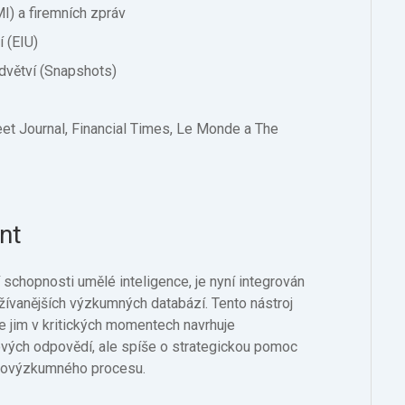
MI) a firemních zpráv
í (EIU)
dvětví (Snapshots)
reet Journal, Financial Times, Le Monde a The
nt
 schopnosti umělé inteligence, je nyní integrován
užívanějších výzkumných databází. Tento nástroj
e jim v kritických momentech navrhuje
ových odpovědí, ale spíše o strategickou pomoc
ckovýzkumného procesu.