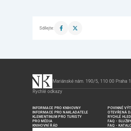
Sdílejte:
Sdílet
Sdílet
stránku
stránku
na
na
Facebook
X
Mariánské nám. 190/5, 110 00 Praha 1
Rychlé odkazy
INFORMACE PRO KNIHOVNY
POVINNÉ VÝT
INFORMACE PRO NAKLADATELE
OTEVŘENÁ D
KLEMENTINUM PRO TURISTY
RYCHLÉ HLED
PRO MÉDIA
FAQ - SLUŽB
KNIHOVNÍ ŘÁD
FAQ - KATAL