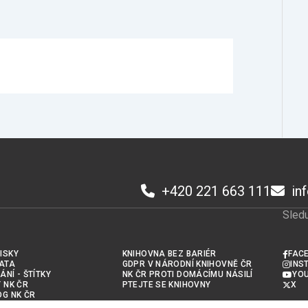
+420 221 663 111
in
Sledu
ISKY
KNIHOVNA BEZ BARIÉR
FAC
ATA
GDPR V NÁRODNÍ KNIHOVNĚ ČR
INS
ÁNÍ - ŠTÍTKY
NK ČR PROTI DOMÁCÍMU NÁSILÍ
YO
Y NK ČR
PTEJTE SE KNIHOVNY
X
OG NK ČR