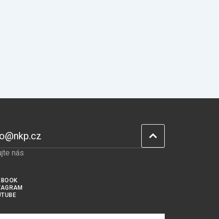
fo@nkp.cz
jte nás
EBOOK
TAGRAM
UTUBE