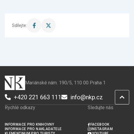
Sdílejte:
Sdílet
Sdílet
stránku
stránku
na
na
Facebook
X
Mariánské nám. 190/5, 110 00 Praha 1
+420 221 663 111
info@nkp.cz
Rychlé odkazy
Sledujte nás
INFORMACE PRO KNIHOVNY
FACEBOOK
INFORMACE PRO NAKLADATELE
INSTAGRAM
KLEMENTINUM PRO TURISTY
YOUTUBE