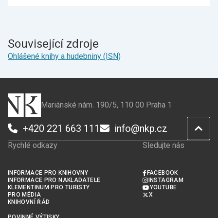
stránku
stránku
na
na
Facebook
X
Související zdroje
Ohlášené knihy a hudebniny (ISN)
Mariánské nám. 190/5, 110 00 Praha 1
+420 221 663 111
info@nkp.cz
Rychlé odkazy
Sledujte nás
INFORMACE PRO KNIHOVNY
FACEBOOK
INFORMACE PRO NAKLADATELE
INSTAGRAM
KLEMENTINUM PRO TURISTY
YOUTUBE
PRO MÉDIA
X
KNIHOVNÍ ŘÁD
POVINNÉ VÝTISKY