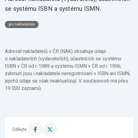
se systému ISBN a systému ISMN.
pro nakladatele
Adresář nakladatelů v ČR (NAK) obsahuje údaje
o nakladatelích (vydavatelích), účastnících se systému
ISBN v ČR od r. 1989 a systému ISMN v ČR od r. 1996;
zahrnuti jsou i nakladatelé neregistrovaní v ISBN ani ISMN,
jejichž údaje se však neaktualizují. V současnosti má přes
19 000 záznamů.
Sdílejte:
Sdílet
Sdílet