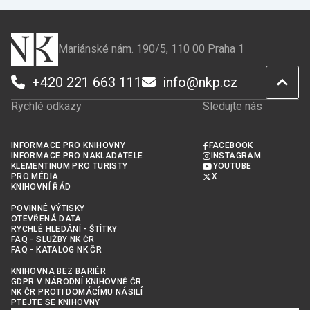
Mariánské nám. 190/5, 110 00 Praha 1
+420 221 663 111
info@nkp.cz
Rychlé odkazy
Sledujte nás
INFORMACE PRO KNIHOVNY
FACEBOOK
INFORMACE PRO NAKLADATELE
INSTAGRAM
KLEMENTINUM PRO TURISTY
YOUTUBE
PRO MÉDIA
X
KNIHOVNÍ ŘÁD
POVINNÉ VÝTISKY
OTEVŘENÁ DATA
RYCHLÉ HLEDÁNÍ - ŠTÍTKY
FAQ - SLUŽBY NK ČR
FAQ - KATALOG NK ČR
KNIHOVNA BEZ BARIÉR
GDPR V NÁRODNÍ KNIHOVNĚ ČR
NK ČR PROTI DOMÁCÍMU NÁSILÍ
PTEJTE SE KNIHOVNY