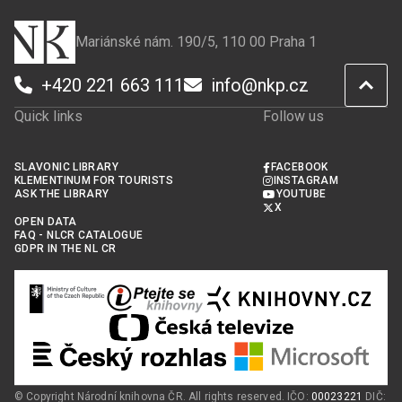
Mariánské nám. 190/5, 110 00 Praha 1
+420 221 663 111
info@nkp.cz
Quick links
Follow us
SLAVONIC LIBRARY
FACEBOOK
KLEMENTINUM FOR TOURISTS
INSTAGRAM
ASK THE LIBRARY
YOUTUBE
X
OPEN DATA
FAQ - NLCR CATALOGUE
GDPR IN THE NL CR
© Copyright Národní knihovna ČR. All rights reserved. IČO:
00023221
DIČ: